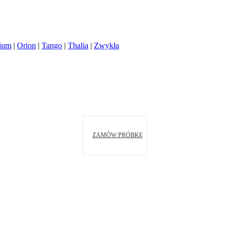
ium
|
Orion
|
Tango
|
Thalia
|
Zwykła
ZAMÓW PRÓBKĘ