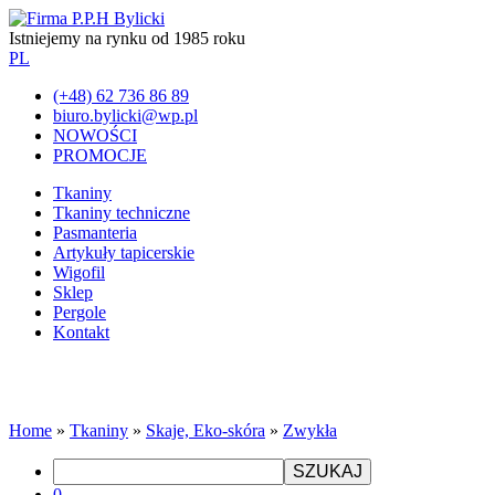
Istniejemy na rynku od 1985 roku
PL
(+48) 62 736 86 89
biuro.bylicki@wp.pl
NOWOŚCI
PROMOCJE
Tkaniny
Tkaniny techniczne
Pasmanteria
Artykuły tapicerskie
Wigofil
Sklep
Pergole
Kontakt
Home
»
Tkaniny
»
Skaje, Eko-skóra
»
Zwykła
SZUKAJ
0