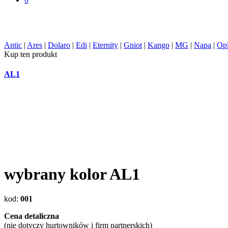
Antic
|
Ares
|
Dolaro
|
Edi
|
Eternity
|
Gniot
|
Kango
|
MG
|
Napa
|
Op
Kup ten produkt
AL1
wybrany kolor
AL1
kod
:
001
Cena detaliczna
(nie dotyczy hurtowników i firm partnerskich)