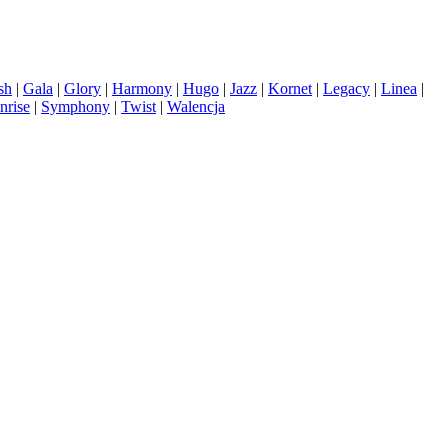
sh
|
Gala
|
Glory
|
Harmony
|
Hugo
|
Jazz
|
Kornet
|
Legacy
|
Linea
|
nrise
|
Symphony
|
Twist
|
Walencja