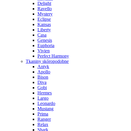
Delight
Ravello
Mystery
Eclipse
Kansas
Liberty
Casa
Genesis
Euphoria
Vivien
Perfect Harmony
Tkaniny skóropodobne
Antyk
Apollo
Bison
Diva
Gobi
Hermes
Largo
Leonardo
Mustang
Prima
Ranger
Relax
Shark