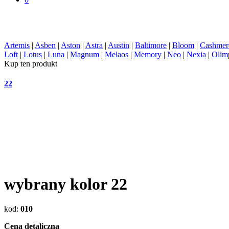
Artemis
|
Asben
|
Aston
|
Astra
|
Austin
|
Baltimore
|
Bloom
|
Cashmer
Loft
|
Lotus
|
Luna
|
Magnum
|
Melaos
|
Memory
|
Neo
|
Nexia
|
Olim
Kup ten produkt
22
wybrany kolor
22
kod
:
010
Cena detaliczna