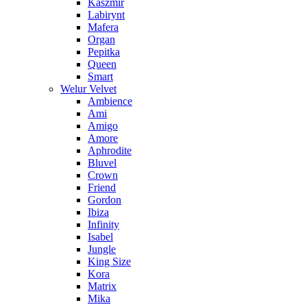
Kaszmir
Labirynt
Mafera
Organ
Pepitka
Queen
Smart
Welur Velvet
Ambience
Ami
Amigo
Amore
Aphrodite
Bluvel
Crown
Friend
Gordon
Ibiza
Infinity
Isabel
Jungle
King Size
Kora
Matrix
Mika