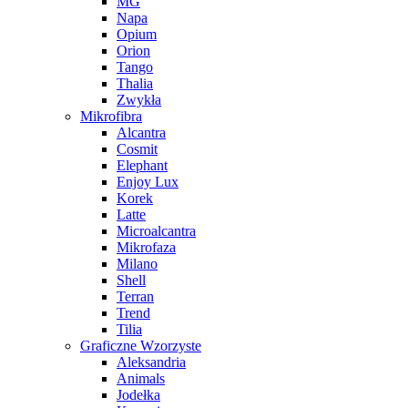
MG
Napa
Opium
Orion
Tango
Thalia
Zwykła
Mikrofibra
Alcantra
Cosmit
Elephant
Enjoy Lux
Korek
Latte
Microalcantra
Mikrofaza
Milano
Shell
Terran
Trend
Tilia
Graficzne Wzorzyste
Aleksandria
Animals
Jodełka