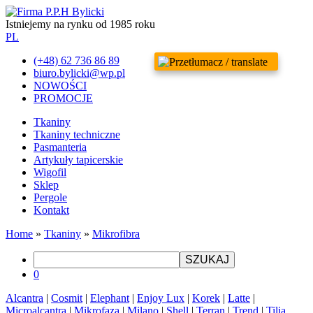
Istniejemy na rynku od 1985 roku
PL
(+48) 62 736 86 89
biuro.bylicki@wp.pl
NOWOŚCI
PROMOCJE
Tkaniny
Tkaniny techniczne
Pasmanteria
Artykuły tapicerskie
Wigofil
Sklep
Pergole
Kontakt
Home
»
Tkaniny
»
Mikrofibra
SZUKAJ
0
Alcantra
|
Cosmit
|
Elephant
|
Enjoy Lux
|
Korek
|
Latte
|
Microalcantra
|
Mikrofaza
|
Milano
|
Shell
|
Terran
|
Trend
|
Tilia