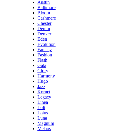
Austin
Baltimore
Bloom
Cashmere
Chester
Denim
Denver
Eden
Evolution
Fantasy
Fashion
Flash
Gala
Glory
Harmony
Hugo
Jazz
Kornet
Legacy
Linea
Loft
Lotus
Luna
Magnum
Melaos