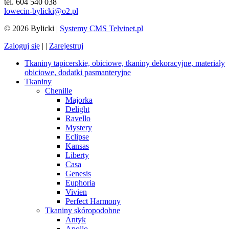
tel. 604 540 038
lowecin-bylicki@o2.pl
© 2026 Bylicki |
Systemy CMS Telvinet.pl
Zaloguj się
| |
Zarejestruj
Tkaniny tapicerskie, obiciowe, tkaniny dekoracyjne, materiały
obiciowe, dodatki pasmanteryjne
Tkaniny
Chenille
Majorka
Delight
Ravello
Mystery
Eclipse
Kansas
Liberty
Casa
Genesis
Euphoria
Vivien
Perfect Harmony
Tkaniny skóropodobne
Antyk
Apollo