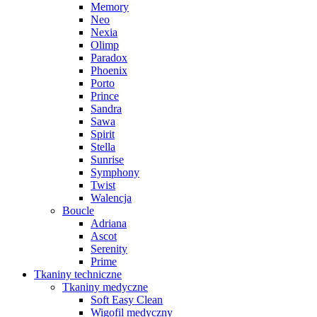
Memory
Neo
Nexia
Olimp
Paradox
Phoenix
Porto
Prince
Sandra
Sawa
Spirit
Stella
Sunrise
Symphony
Twist
Walencja
Boucle
Adriana
Ascot
Serenity
Prime
Tkaniny techniczne
Tkaniny medyczne
Soft Easy Clean
Wigofil medyczny