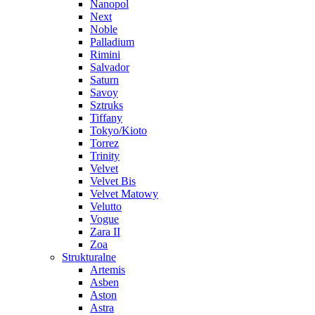
Nanopol
Next
Noble
Palladium
Rimini
Salvador
Saturn
Savoy
Sztruks
Tiffany
Tokyo/Kioto
Torrez
Trinity
Velvet
Velvet Bis
Velvet Matowy
Velutto
Vogue
Zara II
Zoa
Strukturalne
Artemis
Asben
Aston
Astra