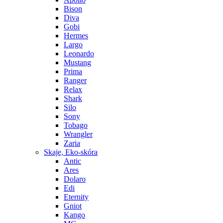
Bison
Diva
Gobi
Hermes
Largo
Leonardo
Mustang
Prima
Ranger
Relax
Shark
Silo
Sony
Tobago
Wrangler
Zaria
Skaje, Eko-skóra
Antic
Ares
Dolaro
Edi
Eternity
Gniot
Kango