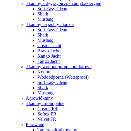
Tkaniny antygrzybiczne i antybakteryjne
Soft Easy Clean
Shark
Mustang
Tkaniny na jachty i łodzie
Soft Easy Clean
Shark
Mustang
Cosmit Jacht
Bravo Jacht
Kango Jacht
Tango Jacht
Tkaniny wodoodporne i outdorowe
Kodura
Wodoodporne (Waterproof)
Soft Easy Clean
Shark
Mustang
Agrowłókniny
Tkaniny trudnopalne
Cosmit FR
Softex FR
Velvet FR
Pikowane
Tango-soft-pikowany