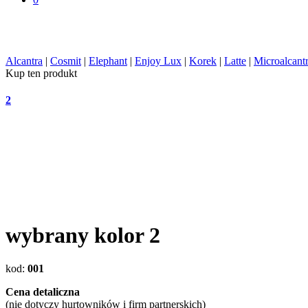
Alcantra
|
Cosmit
|
Elephant
|
Enjoy Lux
|
Korek
|
Latte
|
Microalcant
Kup ten produkt
2
wybrany kolor
2
kod
:
001
Cena detaliczna
(nie dotyczy hurtowników i firm partnerskich)