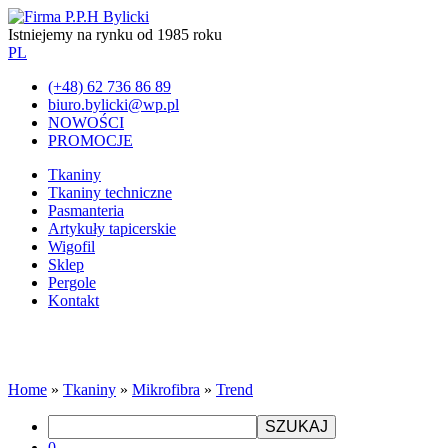
Istniejemy na rynku od 1985 roku
PL
(+48) 62 736 86 89
biuro.bylicki@wp.pl
NOWOŚCI
PROMOCJE
Tkaniny
Tkaniny techniczne
Pasmanteria
Artykuły tapicerskie
Wigofil
Sklep
Pergole
Kontakt
Home
»
Tkaniny
»
Mikrofibra
»
Trend
SZUKAJ
0