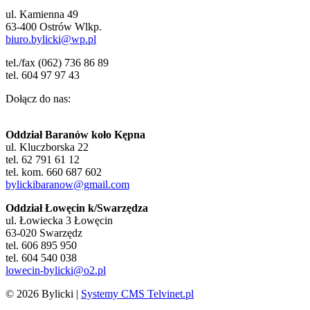
ul. Kamienna 49
63-400 Ostrów Wlkp.
biuro.bylicki@wp.pl
tel./fax (062) 736 86 89
tel. 604 97 97 43
Dołącz do nas:
Oddział Baranów koło Kępna
ul. Kluczborska 22
tel. 62 791 61 12
tel. kom. 660 687 602
bylickibaranow@gmail.com
Oddział Łowęcin k/Swarzędza
ul. Łowiecka 3 Łowęcin
63-020 Swarzędz
tel. 606 895 950
tel. 604 540 038
lowecin-bylicki@o2.pl
© 2026 Bylicki |
Systemy CMS Telvinet.pl