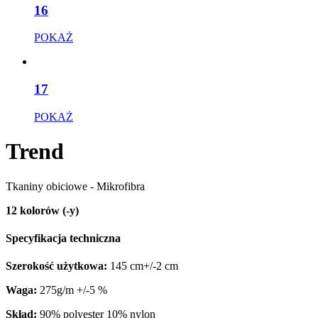
16
POKAŻ
17
POKAŻ
Trend
Tkaniny obiciowe - Mikrofibra
12 kolorów (-y)
Specyfikacja techniczna
Szerokość użytkowa:
145 cm+/-2 cm
Waga:
275g/m +/-5 %
Skład:
90% polyester 10% nylon