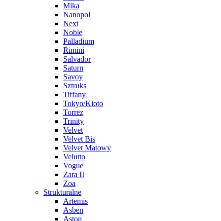
Mika
Nanopol
Next
Noble
Palladium
Rimini
Salvador
Saturn
Savoy
Sztruks
Tiffany
Tokyo/Kioto
Torrez
Trinity
Velvet
Velvet Bis
Velvet Matowy
Velutto
Vogue
Zara II
Zoa
Strukturalne
Artemis
Asben
Aston