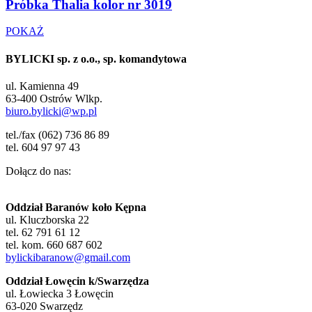
Próbka Thalia kolor nr 3019
POKAŻ
BYLICKI sp. z o.o., sp. komandytowa
ul. Kamienna 49
63-400 Ostrów Wlkp.
biuro.bylicki@wp.pl
tel./fax (062) 736 86 89
tel. 604 97 97 43
Dołącz do nas:
Oddział Baranów koło Kępna
ul. Kluczborska 22
tel. 62 791 61 12
tel. kom. 660 687 602
bylickibaranow@gmail.com
Oddział Łowęcin k/Swarzędza
ul. Łowiecka 3 Łowęcin
63-020 Swarzędz