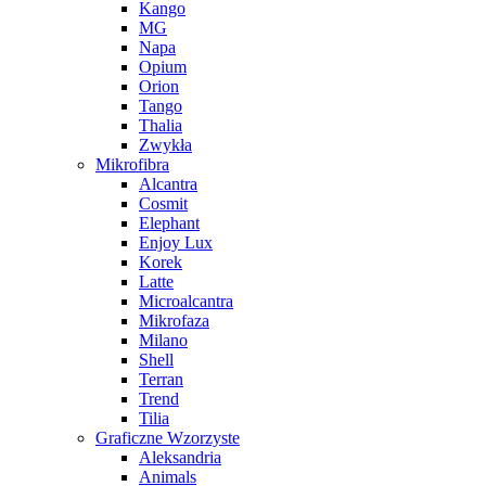
Kango
MG
Napa
Opium
Orion
Tango
Thalia
Zwykła
Mikrofibra
Alcantra
Cosmit
Elephant
Enjoy Lux
Korek
Latte
Microalcantra
Mikrofaza
Milano
Shell
Terran
Trend
Tilia
Graficzne Wzorzyste
Aleksandria
Animals