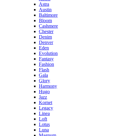
Astra
Austin
Baltimore
Bloom
Cashmere
Chester
Denim
Denver
Eden
Evolution
Fantasy
Fashion
Flash
Gala
Glory
Harmony
Hugo
Jazz
Kornet
Legacy
Linea
Loft
Lotus
Luna
Magnum