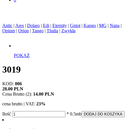
Antic
|
Ares
|
Dolaro
|
Edi
|
Eternity
|
Gniot
|
Kango
|
MG
|
Napa
|
Opium
|
Orion
|
Tango
|
Thalia
|
Zwykła
POKAŻ
3019
KOD:
006
28.00 PLN
Cena Brutto (2):
14.00 PLN
cena brutto | VAT:
23%
Ilość
* 0.5mb
DODAJ DO KOSZYKA