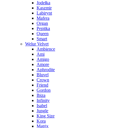
Jodełka
Kaszmir
Labirynt
Mafera
Organ
Pepitka
Queen
Smart
Welur Velvet
Ambience
Ami
Amigo
Amore
Aphrodite
Bluvel
Crown
Friend
Gordon
Ibiza
Infinity
Isabel
Jungle
King Size
Kora
Matrix