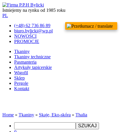
Istniejemy na rynku od 1985 roku
PL
(+48) 62 736 86 89
biuro.bylicki@wp.pl
NOWOŚCI
PROMOCJE
Tkaniny
Tkaniny techniczne
Pasmanteria
Artykuły tapicerskie
Wigofil
Sklep
Pergole
Kontakt
Home
»
Tkaniny
»
Skaje, Eko-skóra
»
Thalia
SZUKAJ
0