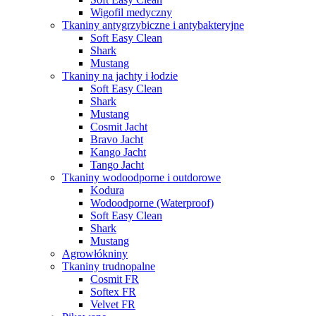
Wigofil medyczny
Tkaniny antygrzybiczne i antybakteryjne
Soft Easy Clean
Shark
Mustang
Tkaniny na jachty i łodzie
Soft Easy Clean
Shark
Mustang
Cosmit Jacht
Bravo Jacht
Kango Jacht
Tango Jacht
Tkaniny wodoodporne i outdorowe
Kodura
Wodoodporne (Waterproof)
Soft Easy Clean
Shark
Mustang
Agrowłókniny
Tkaniny trudnopalne
Cosmit FR
Softex FR
Velvet FR