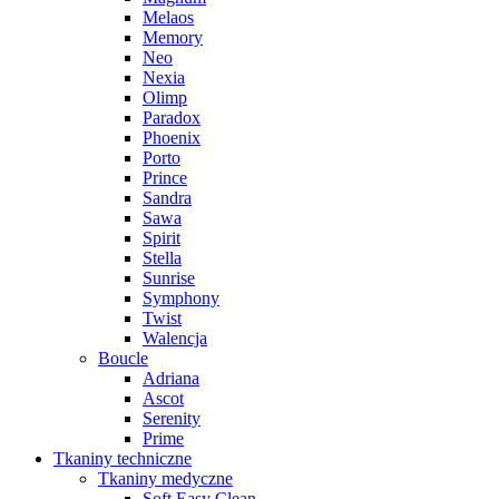
Melaos
Memory
Neo
Nexia
Olimp
Paradox
Phoenix
Porto
Prince
Sandra
Sawa
Spirit
Stella
Sunrise
Symphony
Twist
Walencja
Boucle
Adriana
Ascot
Serenity
Prime
Tkaniny techniczne
Tkaniny medyczne
Soft Easy Clean