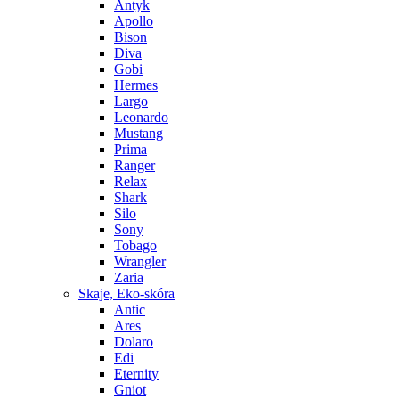
Antyk
Apollo
Bison
Diva
Gobi
Hermes
Largo
Leonardo
Mustang
Prima
Ranger
Relax
Shark
Silo
Sony
Tobago
Wrangler
Zaria
Skaje, Eko-skóra
Antic
Ares
Dolaro
Edi
Eternity
Gniot