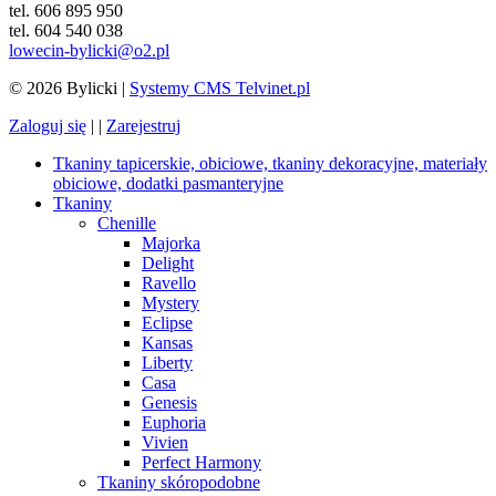
tel. 606 895 950
tel. 604 540 038
lowecin-bylicki@o2.pl
© 2026 Bylicki |
Systemy CMS Telvinet.pl
Zaloguj się
| |
Zarejestruj
Tkaniny tapicerskie, obiciowe, tkaniny dekoracyjne, materiały
obiciowe, dodatki pasmanteryjne
Tkaniny
Chenille
Majorka
Delight
Ravello
Mystery
Eclipse
Kansas
Liberty
Casa
Genesis
Euphoria
Vivien
Perfect Harmony
Tkaniny skóropodobne