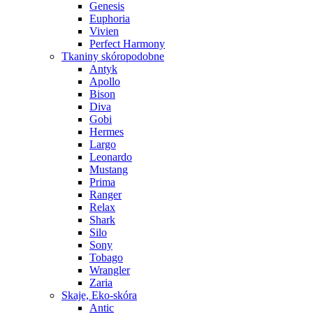
Genesis
Euphoria
Vivien
Perfect Harmony
Tkaniny skóropodobne
Antyk
Apollo
Bison
Diva
Gobi
Hermes
Largo
Leonardo
Mustang
Prima
Ranger
Relax
Shark
Silo
Sony
Tobago
Wrangler
Zaria
Skaje, Eko-skóra
Antic