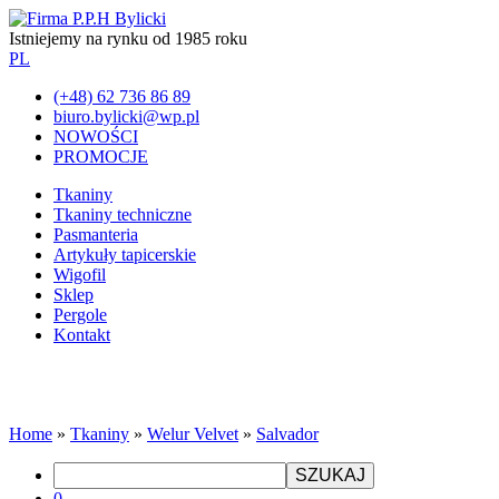
Istniejemy na rynku od 1985 roku
PL
(+48) 62 736 86 89
biuro.bylicki@wp.pl
NOWOŚCI
PROMOCJE
Tkaniny
Tkaniny techniczne
Pasmanteria
Artykuły tapicerskie
Wigofil
Sklep
Pergole
Kontakt
Home
»
Tkaniny
»
Welur Velvet
»
Salvador
SZUKAJ
0