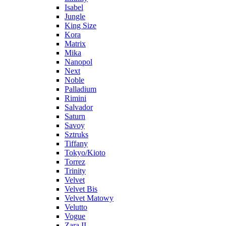
Isabel
Jungle
King Size
Kora
Matrix
Mika
Nanopol
Next
Noble
Palladium
Rimini
Salvador
Saturn
Savoy
Sztruks
Tiffany
Tokyo/Kioto
Torrez
Trinity
Velvet
Velvet Bis
Velvet Matowy
Velutto
Vogue
Zara II