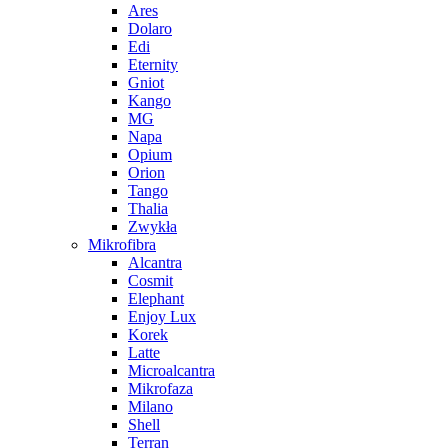
Ares
Dolaro
Edi
Eternity
Gniot
Kango
MG
Napa
Opium
Orion
Tango
Thalia
Zwykła
Mikrofibra
Alcantra
Cosmit
Elephant
Enjoy Lux
Korek
Latte
Microalcantra
Mikrofaza
Milano
Shell
Terran