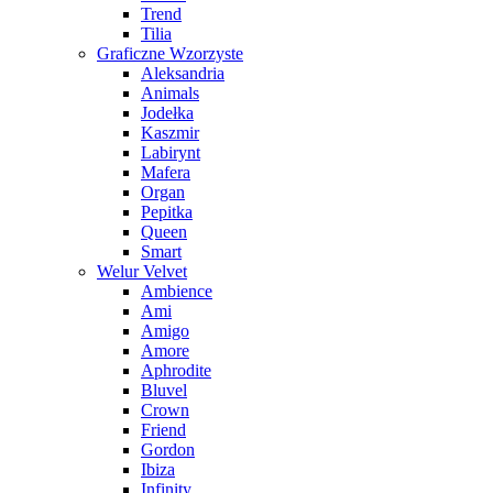
Trend
Tilia
Graficzne Wzorzyste
Aleksandria
Animals
Jodełka
Kaszmir
Labirynt
Mafera
Organ
Pepitka
Queen
Smart
Welur Velvet
Ambience
Ami
Amigo
Amore
Aphrodite
Bluvel
Crown
Friend
Gordon
Ibiza
Infinity