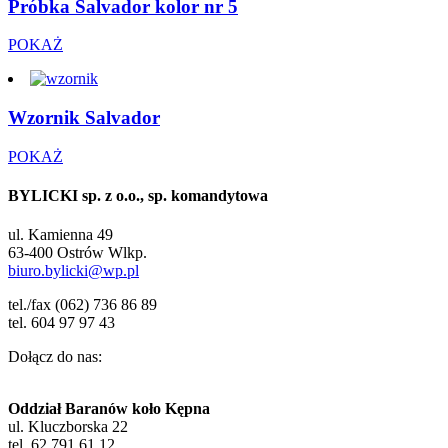
Próbka Salvador kolor nr 5
POKAŻ
Wzornik Salvador
POKAŻ
BYLICKI sp. z o.o., sp. komandytowa
ul. Kamienna 49
63-400 Ostrów Wlkp.
biuro.bylicki@wp.pl
tel./fax (062) 736 86 89
tel. 604 97 97 43
Dołącz do nas:
Oddział Baranów koło Kępna
ul. Kluczborska 22
tel. 62 791 61 12