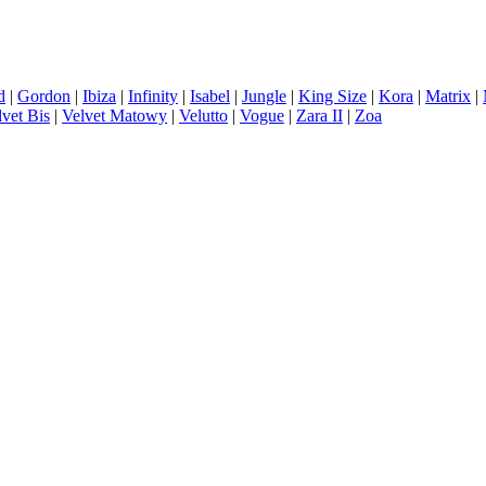
d
|
Gordon
|
Ibiza
|
Infinity
|
Isabel
|
Jungle
|
King Size
|
Kora
|
Matrix
|
lvet Bis
|
Velvet Matowy
|
Velutto
|
Vogue
|
Zara II
|
Zoa