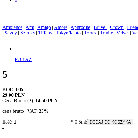
Ambience
|
Ami
|
Amigo
|
Amore
|
Aphrodite
|
Bluvel
|
Crown
|
Frien
|
Savoy
|
Sztruks
|
Tiffany
|
Tokyo/Kioto
|
Torrez
|
Trinity
|
Velvet
|
Ve
POKAŻ
5
KOD:
005
29.00 PLN
Cena Brutto (2):
14.50 PLN
cena brutto | VAT:
23%
Ilość
* 0.5mb
DODAJ DO KOSZYKA