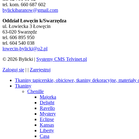
tel. kom. 660 687 602
bylickibaranow@gmail.com
Oddział Łowęcin k/Swarzędza
ul. Łowiecka 3 Łowęcin
63-020 Swarzędz
tel. 606 895 950
tel. 604 540 038
lowecin-bylicki@o2.pl
© 2026 Bylicki |
Systemy CMS Telvinet.pl
Zaloguj się
| |
Zarejestruj
Tkaniny tapicerskie, obiciowe, tkaniny dekoracyjne, materiały
Tkaniny
Chenille
Majorka
Delight
Ravello
Mystery
Eclipse
Kansas
Liberty
Casa