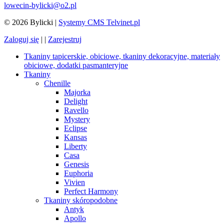
lowecin-bylicki@o2.pl
© 2026 Bylicki |
Systemy CMS Telvinet.pl
Zaloguj się
| |
Zarejestruj
Tkaniny tapicerskie, obiciowe, tkaniny dekoracyjne, materiały
obiciowe, dodatki pasmanteryjne
Tkaniny
Chenille
Majorka
Delight
Ravello
Mystery
Eclipse
Kansas
Liberty
Casa
Genesis
Euphoria
Vivien
Perfect Harmony
Tkaniny skóropodobne
Antyk
Apollo