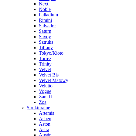
Next
Noble
Palladium
Rimini
Salvador
Saturn
Savoy
Sztruks
Tiffany
Tokyo/Kioto
Torrez
Trinity
Velvet
Velvet Bis
Velvet Matowy
Velutto
Vogue
Zara II
Zoa
Strukturalne
Artemis
Asben
Aston
Astra
Austin