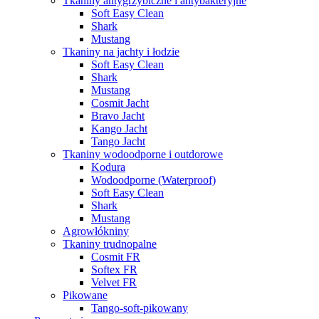
Tkaniny antygrzybiczne i antybakteryjne
Soft Easy Clean
Shark
Mustang
Tkaniny na jachty i łodzie
Soft Easy Clean
Shark
Mustang
Cosmit Jacht
Bravo Jacht
Kango Jacht
Tango Jacht
Tkaniny wodoodporne i outdorowe
Kodura
Wodoodporne (Waterproof)
Soft Easy Clean
Shark
Mustang
Agrowłókniny
Tkaniny trudnopalne
Cosmit FR
Softex FR
Velvet FR
Pikowane
Tango-soft-pikowany