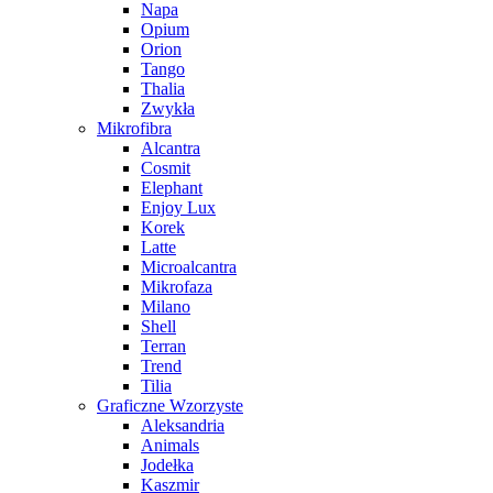
Napa
Opium
Orion
Tango
Thalia
Zwykła
Mikrofibra
Alcantra
Cosmit
Elephant
Enjoy Lux
Korek
Latte
Microalcantra
Mikrofaza
Milano
Shell
Terran
Trend
Tilia
Graficzne Wzorzyste
Aleksandria
Animals
Jodełka
Kaszmir