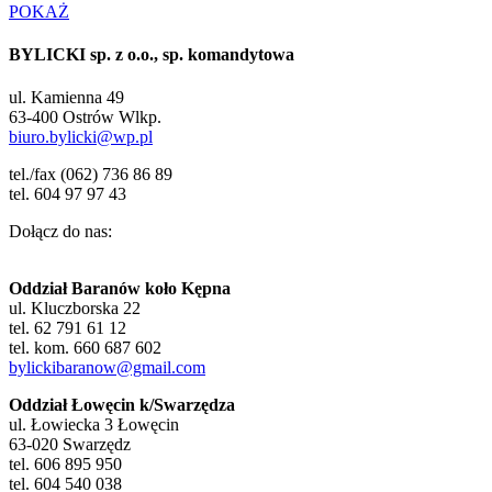
POKAŻ
BYLICKI sp. z o.o., sp. komandytowa
ul. Kamienna 49
63-400 Ostrów Wlkp.
biuro.bylicki@wp.pl
tel./fax (062) 736 86 89
tel. 604 97 97 43
Dołącz do nas:
Oddział Baranów koło Kępna
ul. Kluczborska 22
tel. 62 791 61 12
tel. kom. 660 687 602
bylickibaranow@gmail.com
Oddział Łowęcin k/Swarzędza
ul. Łowiecka 3 Łowęcin
63-020 Swarzędz
tel. 606 895 950
tel. 604 540 038