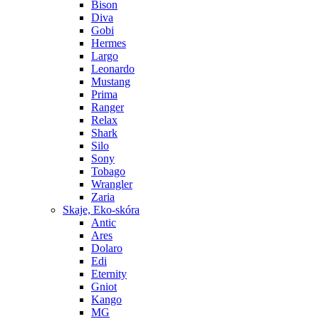
Bison
Diva
Gobi
Hermes
Largo
Leonardo
Mustang
Prima
Ranger
Relax
Shark
Silo
Sony
Tobago
Wrangler
Zaria
Skaje, Eko-skóra
Antic
Ares
Dolaro
Edi
Eternity
Gniot
Kango
MG