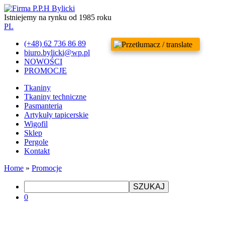
Istniejemy na rynku od 1985 roku
PL
(+48) 62 736 86 89
biuro.bylicki@wp.pl
NOWOŚCI
PROMOCJE
Tkaniny
Tkaniny techniczne
Pasmanteria
Artykuły tapicerskie
Wigofil
Sklep
Pergole
Kontakt
Home
»
Promocje
SZUKAJ
0