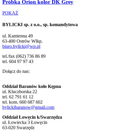
Próbka Orion kolor DK Grey
POKAŻ
BYLICKI sp. z o.o., sp. komandytowa
ul. Kamienna 49
63-400 Ostrów Wlkp.
biuro.bylicki@wp.pl
tel./fax (062) 736 86 89
tel. 604 97 97 43
Dołącz do nas:
Oddział Baranów koło Kępna
ul. Kluczborska 22
tel. 62 791 61 12
tel. kom. 660 687 602
bylickibaranow@gmail.com
Oddział Łowęcin k/Swarzędza
ul. Łowiecka 3 Łowęcin
63-020 Swarzędz