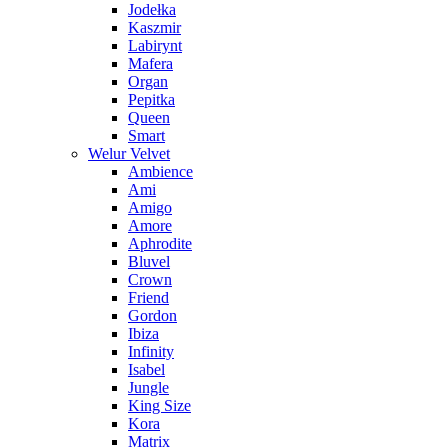
Jodełka
Kaszmir
Labirynt
Mafera
Organ
Pepitka
Queen
Smart
Welur Velvet
Ambience
Ami
Amigo
Amore
Aphrodite
Bluvel
Crown
Friend
Gordon
Ibiza
Infinity
Isabel
Jungle
King Size
Kora
Matrix