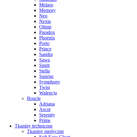
Melaos
Memory
Neo
Nexia
Olimp
Paradox
Phoenix
Porto
Prince
Sandra
Sawa
Spirit
Stella
Sunrise
Symphony
Twist
Walencja
Boucle
Adriana
Ascot
Serenity
Prime
Tkaniny techniczne
Tkaniny medyczne
Soft Easy Clean