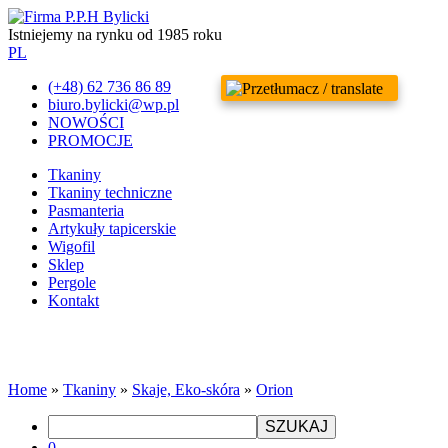
Istniejemy na rynku od 1985 roku
PL
(+48) 62 736 86 89
biuro.bylicki@wp.pl
NOWOŚCI
PROMOCJE
Tkaniny
Tkaniny techniczne
Pasmanteria
Artykuły tapicerskie
Wigofil
Sklep
Pergole
Kontakt
Home
»
Tkaniny
»
Skaje, Eko-skóra
»
Orion
SZUKAJ
0