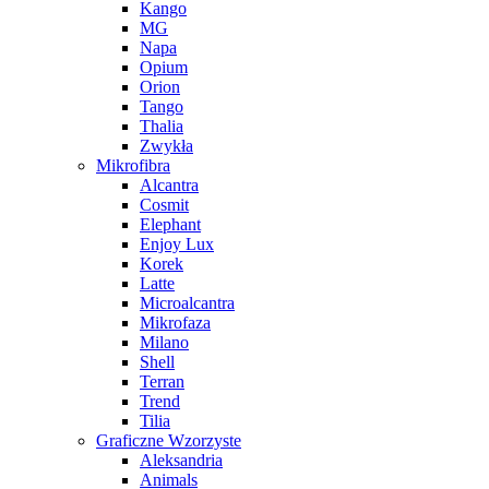
Kango
MG
Napa
Opium
Orion
Tango
Thalia
Zwykła
Mikrofibra
Alcantra
Cosmit
Elephant
Enjoy Lux
Korek
Latte
Microalcantra
Mikrofaza
Milano
Shell
Terran
Trend
Tilia
Graficzne Wzorzyste
Aleksandria
Animals