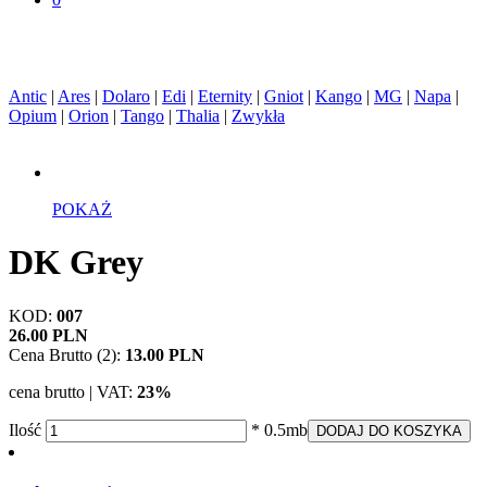
Antic
|
Ares
|
Dolaro
|
Edi
|
Eternity
|
Gniot
|
Kango
|
MG
|
Napa
|
Opium
|
Orion
|
Tango
|
Thalia
|
Zwykła
POKAŻ
DK Grey
KOD:
007
26.00 PLN
Cena Brutto (2):
13.00 PLN
cena brutto | VAT:
23%
Ilość
* 0.5mb
DODAJ DO KOSZYKA