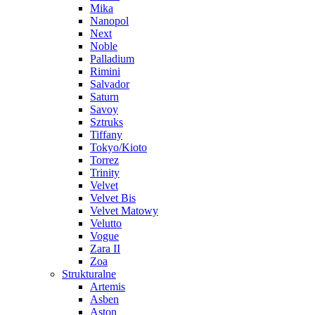
Mika
Nanopol
Next
Noble
Palladium
Rimini
Salvador
Saturn
Savoy
Sztruks
Tiffany
Tokyo/Kioto
Torrez
Trinity
Velvet
Velvet Bis
Velvet Matowy
Velutto
Vogue
Zara II
Zoa
Strukturalne
Artemis
Asben
Aston