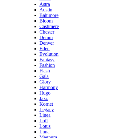
Astra
Austin
Baltimore
Bloom
Cashmere
Chester
Denim
Denver
Eden
Evolution
Fantasy
Fashion
Flash
Gala
Glory
Harmony
Hugo
Jazz
Kornet
Legacy
Linea
Loft
Lotus
Luna
Magnum