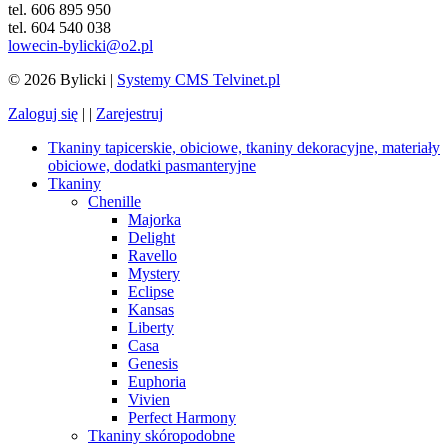
tel. 606 895 950
tel. 604 540 038
lowecin-bylicki@o2.pl
© 2026 Bylicki |
Systemy CMS Telvinet.pl
Zaloguj się
| |
Zarejestruj
Tkaniny tapicerskie, obiciowe, tkaniny dekoracyjne, materiały
obiciowe, dodatki pasmanteryjne
Tkaniny
Chenille
Majorka
Delight
Ravello
Mystery
Eclipse
Kansas
Liberty
Casa
Genesis
Euphoria
Vivien
Perfect Harmony
Tkaniny skóropodobne