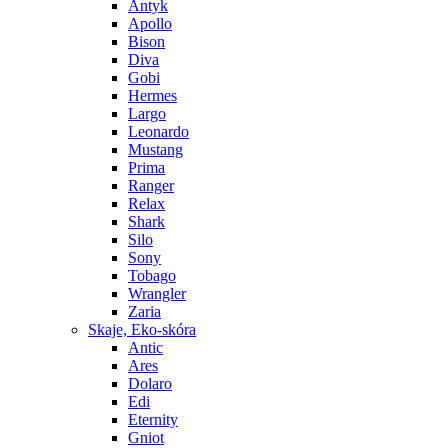
Antyk
Apollo
Bison
Diva
Gobi
Hermes
Largo
Leonardo
Mustang
Prima
Ranger
Relax
Shark
Silo
Sony
Tobago
Wrangler
Zaria
Skaje, Eko-skóra
Antic
Ares
Dolaro
Edi
Eternity
Gniot