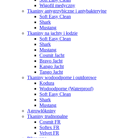
Wigofil medyczny
Tkaniny antygrzybiczne i antybakteryjne
Soft Easy Clean
Shark
Mustang
Tkaniny na jachty i łodzie
Soft Easy Clean
Shark
Mustang
Cosmit Jacht
Bravo Jacht
Kango Jacht
Tango Jacht
Tkaniny wodoodporne i outdorowe
Kodura
Wodoodporne (Waterproof)
Soft Easy Clean
Shark
Mustang
Agrowłókniny
Tkaniny trudnopalne
Cosmit FR
Softex FR
Velvet FR