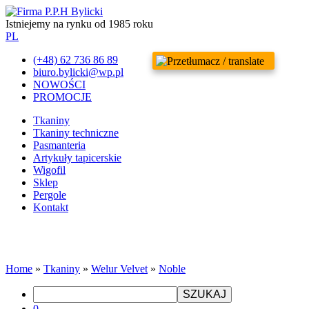
Istniejemy na rynku od 1985 roku
PL
(+48) 62 736 86 89
biuro.bylicki@wp.pl
NOWOŚCI
PROMOCJE
Tkaniny
Tkaniny techniczne
Pasmanteria
Artykuły tapicerskie
Wigofil
Sklep
Pergole
Kontakt
Home
»
Tkaniny
»
Welur Velvet
»
Noble
SZUKAJ
0