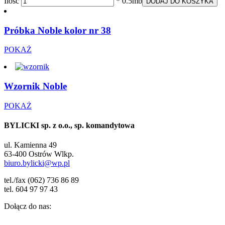
Ilość
* 0.5mb
DODAJ DO KOSZYKA
Próbka Noble kolor nr 38
POKAŻ
Wzornik Noble
POKAŻ
BYLICKI sp. z o.o., sp. komandytowa
ul. Kamienna 49
63-400 Ostrów Wlkp.
biuro.bylicki@wp.pl
tel./fax (062) 736 86 89
tel. 604 97 97 43
Dołącz do nas: