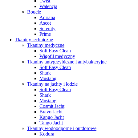
Twist
Walencja
Boucle
Adriana
Ascot
Serenity
Prime
Tkaniny techniczne
Tkaniny medyczne
Soft Easy Clean
Wigofil medyczny
Tkaniny antygrzybiczne i antybakteryjne
Soft Easy Clean
Shark
Mustang
Tkaniny na jachty i łodzie
Soft Easy Clean
Shark
Mustang
Cosmit Jacht
Bravo Jacht
Kango Jacht
Tango Jacht
Tkaniny wodoodporne i outdorowe
Kodura