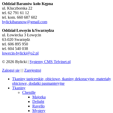
Oddział Baranów koło Kępna
ul. Kluczborska 22
tel. 62 791 61 12
tel. kom. 660 687 602
bylickibaranow@gmail.com
Oddział Łowęcin k/Swarzędza
ul. Łowiecka 3 Łowęcin
63-020 Swarzędz
tel. 606 895 950
tel. 604 540 038
lowecin-bylicki@o2.pl
© 2026 Bylicki |
Systemy CMS Telvinet.pl
Zaloguj się
| |
Zarejestruj
Tkaniny tapicerskie, obiciowe, tkaniny dekoracyjne, materiały
obiciowe, dodatki pasmanteryjne
Tkaniny
Chenille
Majorka
Delight
Ravello
Mystery