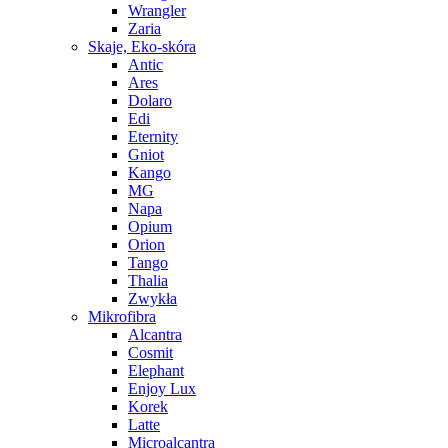
Wrangler
Zaria
Skaje, Eko-skóra
Antic
Ares
Dolaro
Edi
Eternity
Gniot
Kango
MG
Napa
Opium
Orion
Tango
Thalia
Zwykła
Mikrofibra
Alcantra
Cosmit
Elephant
Enjoy Lux
Korek
Latte
Microalcantra