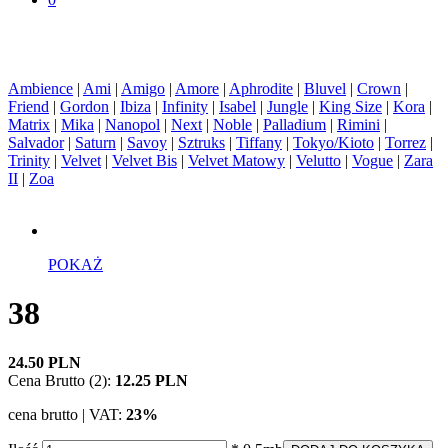
Ambience
|
Ami
|
Amigo
|
Amore
|
Aphrodite
|
Bluvel
|
Crown
|
Friend
|
Gordon
|
Ibiza
|
Infinity
|
Isabel
|
Jungle
|
King Size
|
Kora
|
Matrix
|
Mika
|
Nanopol
|
Next
|
Noble
|
Palladium
|
Rimini
|
Salvador
|
Saturn
|
Savoy
|
Sztruks
|
Tiffany
|
Tokyo/Kioto
|
Torrez
|
Trinity
|
Velvet
|
Velvet Bis
|
Velvet Matowy
|
Velutto
|
Vogue
|
Zara
II
|
Zoa
POKAŻ
38
24.50 PLN
Cena Brutto (2):
12.25 PLN
cena brutto | VAT:
23%