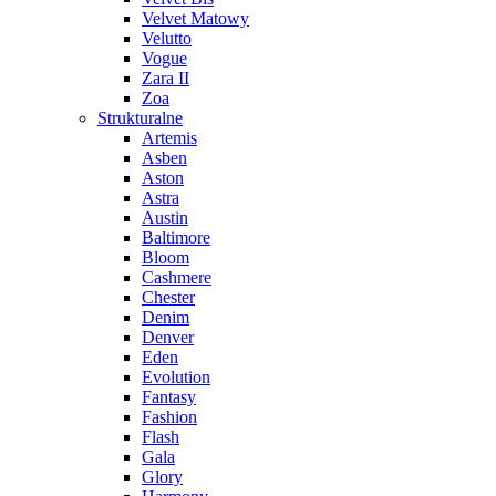
Velvet Matowy
Velutto
Vogue
Zara II
Zoa
Strukturalne
Artemis
Asben
Aston
Astra
Austin
Baltimore
Bloom
Cashmere
Chester
Denim
Denver
Eden
Evolution
Fantasy
Fashion
Flash
Gala
Glory