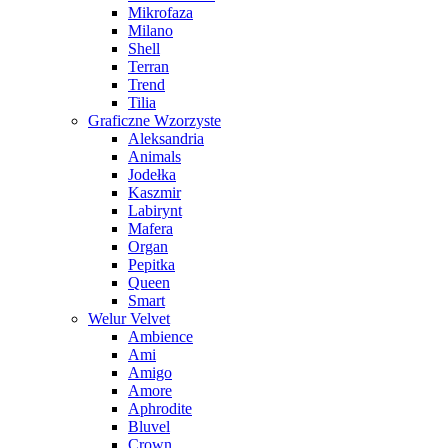
Mikrofaza
Milano
Shell
Terran
Trend
Tilia
Graficzne Wzorzyste
Aleksandria
Animals
Jodełka
Kaszmir
Labirynt
Mafera
Organ
Pepitka
Queen
Smart
Welur Velvet
Ambience
Ami
Amigo
Amore
Aphrodite
Bluvel
Crown