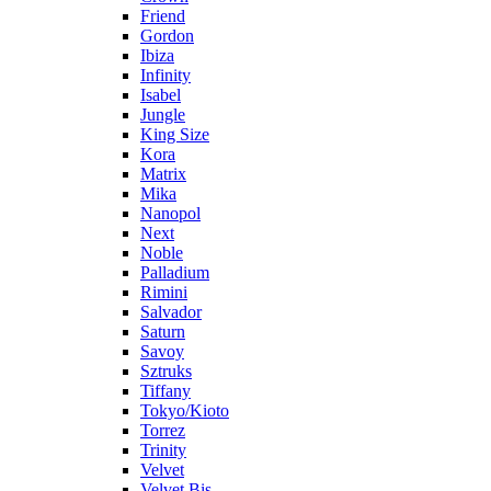
Friend
Gordon
Ibiza
Infinity
Isabel
Jungle
King Size
Kora
Matrix
Mika
Nanopol
Next
Noble
Palladium
Rimini
Salvador
Saturn
Savoy
Sztruks
Tiffany
Tokyo/Kioto
Torrez
Trinity
Velvet
Velvet Bis