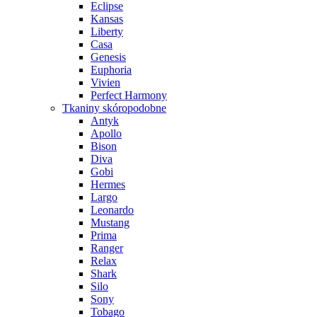
Eclipse
Kansas
Liberty
Casa
Genesis
Euphoria
Vivien
Perfect Harmony
Tkaniny skóropodobne
Antyk
Apollo
Bison
Diva
Gobi
Hermes
Largo
Leonardo
Mustang
Prima
Ranger
Relax
Shark
Silo
Sony
Tobago