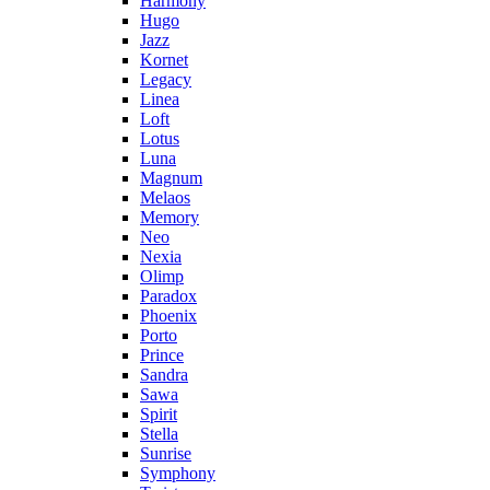
Harmony
Hugo
Jazz
Kornet
Legacy
Linea
Loft
Lotus
Luna
Magnum
Melaos
Memory
Neo
Nexia
Olimp
Paradox
Phoenix
Porto
Prince
Sandra
Sawa
Spirit
Stella
Sunrise
Symphony