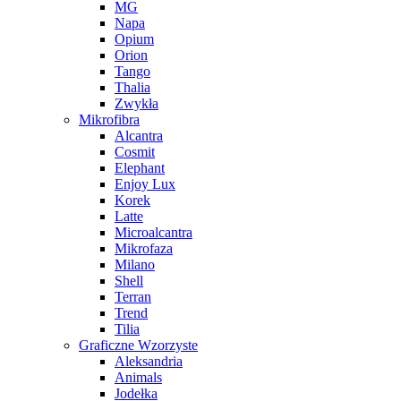
MG
Napa
Opium
Orion
Tango
Thalia
Zwykła
Mikrofibra
Alcantra
Cosmit
Elephant
Enjoy Lux
Korek
Latte
Microalcantra
Mikrofaza
Milano
Shell
Terran
Trend
Tilia
Graficzne Wzorzyste
Aleksandria
Animals
Jodełka