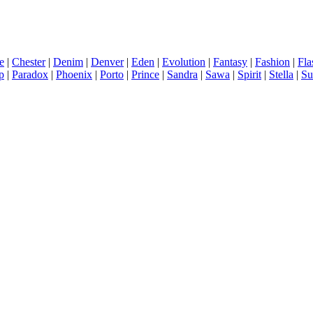
e
|
Chester
|
Denim
|
Denver
|
Eden
|
Evolution
|
Fantasy
|
Fashion
|
Fla
p
|
Paradox
|
Phoenix
|
Porto
|
Prince
|
Sandra
|
Sawa
|
Spirit
|
Stella
|
Su