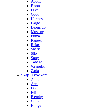
Apollo
Bison
Diva
Gobi
Hermes
Largo
Leonardo
Mustang
Prima
Ranger
Relax
Shark
Silo
Sony
Tobago
Wrangler
Zaria
Skaje, Eko-skóra
Antic
Ares
Dolaro
Edi
Eternity
Gniot
Kango