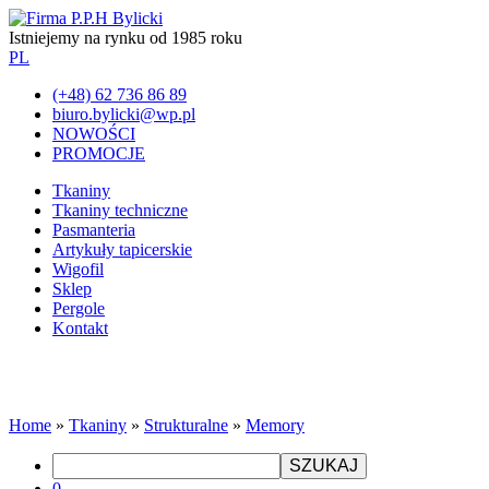
Istniejemy na rynku od 1985 roku
PL
(+48) 62 736 86 89
biuro.bylicki@wp.pl
NOWOŚCI
PROMOCJE
Tkaniny
Tkaniny techniczne
Pasmanteria
Artykuły tapicerskie
Wigofil
Sklep
Pergole
Kontakt
Home
»
Tkaniny
»
Strukturalne
»
Memory
SZUKAJ
0