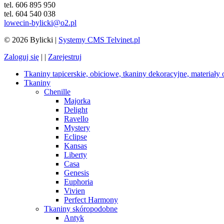
tel. 606 895 950
tel. 604 540 038
lowecin-bylicki@o2.pl
© 2026 Bylicki |
Systemy CMS Telvinet.pl
Zaloguj się
| |
Zarejestruj
Tkaniny tapicerskie, obiciowe, tkaniny dekoracyjne, materiały
Tkaniny
Chenille
Majorka
Delight
Ravello
Mystery
Eclipse
Kansas
Liberty
Casa
Genesis
Euphoria
Vivien
Perfect Harmony
Tkaniny skóropodobne
Antyk