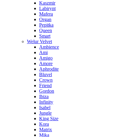
Kaszmir
Labirynt
Mafera
Organ
Pepitka
Queen
Smart
Welur Velvet
Ambience
Ami
Amigo
Amore
Aphrodite
Bluvel
Crown
Friend
Gordon
Ibiza
Infinity
Isabel
Jungle
King Size
Kora
Matrix
Mika