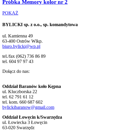
Próbka Memory kolor nr 2
POKAŻ
BYLICKI sp. z o.o., sp. komandytowa
ul. Kamienna 49
63-400 Ostrów Wlkp.
biuro.bylicki@wp.pl
tel./fax (062) 736 86 89
tel. 604 97 97 43
Dołącz do nas:
Oddział Baranów koło Kępna
ul. Kluczborska 22
tel. 62 791 61 12
tel. kom. 660 687 602
bylickibaranow@gmail.com
Oddział Łowęcin k/Swarzędza
ul. Łowiecka 3 Łowęcin
63-020 Swarzędz