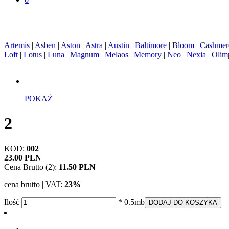
Artemis
|
Asben
|
Aston
|
Astra
|
Austin
|
Baltimore
|
Bloom
|
Cashmer
Loft
|
Lotus
|
Luna
|
Magnum
|
Melaos
|
Memory
|
Neo
|
Nexia
|
Olim
POKAŻ
2
KOD:
002
23.00 PLN
Cena Brutto (2):
11.50 PLN
cena brutto | VAT:
23%
Ilość
* 0.5mb
DODAJ DO KOSZYKA