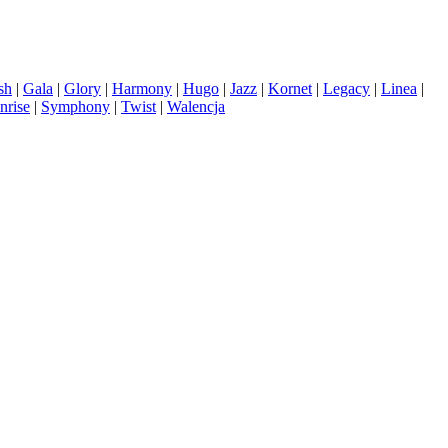
sh
|
Gala
|
Glory
|
Harmony
|
Hugo
|
Jazz
|
Kornet
|
Legacy
|
Linea
|
nrise
|
Symphony
|
Twist
|
Walencja