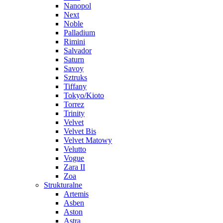
Nanopol
Next
Noble
Palladium
Rimini
Salvador
Saturn
Savoy
Sztruks
Tiffany
Tokyo/Kioto
Torrez
Trinity
Velvet
Velvet Bis
Velvet Matowy
Velutto
Vogue
Zara II
Zoa
Strukturalne
Artemis
Asben
Aston
Astra