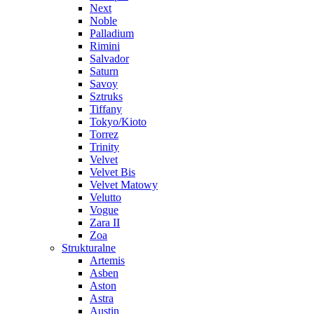
Next
Noble
Palladium
Rimini
Salvador
Saturn
Savoy
Sztruks
Tiffany
Tokyo/Kioto
Torrez
Trinity
Velvet
Velvet Bis
Velvet Matowy
Velutto
Vogue
Zara II
Zoa
Strukturalne
Artemis
Asben
Aston
Astra
Austin