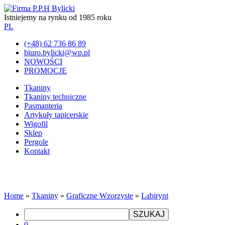
Istniejemy na rynku od 1985 roku
PL
(+48) 62 736 86 89
biuro.bylicki@wp.pl
NOWOŚCI
PROMOCJE
Tkaniny
Tkaniny techniczne
Pasmanteria
Artykuły tapicerskie
Wigofil
Sklep
Pergole
Kontakt
Home
»
Tkaniny
»
Graficzne Wzorzyste
»
Labirynt
SZUKAJ
0