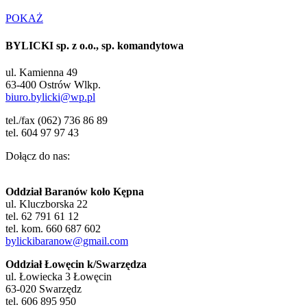
POKAŻ
BYLICKI sp. z o.o., sp. komandytowa
ul. Kamienna 49
63-400 Ostrów Wlkp.
biuro.bylicki@wp.pl
tel./fax (062) 736 86 89
tel. 604 97 97 43
Dołącz do nas:
Oddział Baranów koło Kępna
ul. Kluczborska 22
tel. 62 791 61 12
tel. kom. 660 687 602
bylickibaranow@gmail.com
Oddział Łowęcin k/Swarzędza
ul. Łowiecka 3 Łowęcin
63-020 Swarzędz
tel. 606 895 950