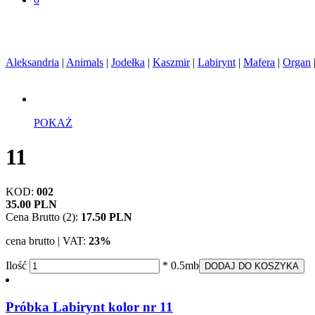
Aleksandria
|
Animals
|
Jodełka
|
Kaszmir
|
Labirynt
|
Mafera
|
Organ
POKAŻ
11
KOD:
002
35.00 PLN
Cena Brutto (2):
17.50 PLN
cena brutto | VAT:
23%
Ilość
* 0.5mb
DODAJ DO KOSZYKA
Próbka Labirynt kolor nr 11