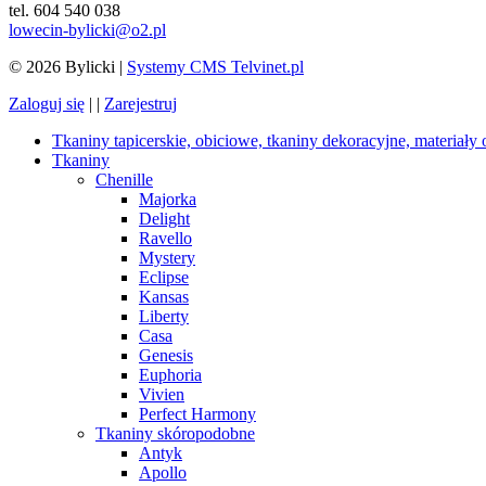
tel. 604 540 038
lowecin-bylicki@o2.pl
© 2026 Bylicki |
Systemy CMS Telvinet.pl
Zaloguj się
| |
Zarejestruj
Tkaniny tapicerskie, obiciowe, tkaniny dekoracyjne, materiały
Tkaniny
Chenille
Majorka
Delight
Ravello
Mystery
Eclipse
Kansas
Liberty
Casa
Genesis
Euphoria
Vivien
Perfect Harmony
Tkaniny skóropodobne
Antyk
Apollo