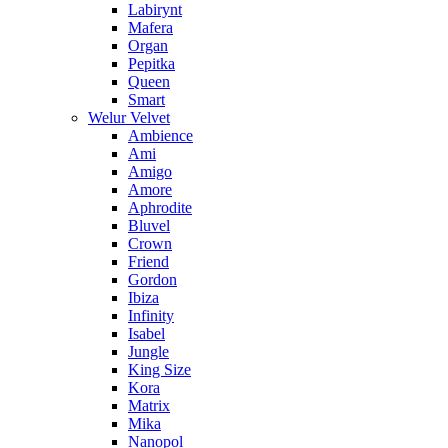
Labirynt
Mafera
Organ
Pepitka
Queen
Smart
Welur Velvet
Ambience
Ami
Amigo
Amore
Aphrodite
Bluvel
Crown
Friend
Gordon
Ibiza
Infinity
Isabel
Jungle
King Size
Kora
Matrix
Mika
Nanopol