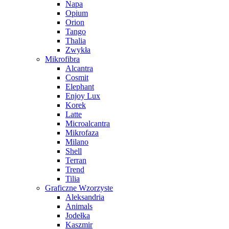
Napa
Opium
Orion
Tango
Thalia
Zwykła
Mikrofibra
Alcantra
Cosmit
Elephant
Enjoy Lux
Korek
Latte
Microalcantra
Mikrofaza
Milano
Shell
Terran
Trend
Tilia
Graficzne Wzorzyste
Aleksandria
Animals
Jodełka
Kaszmir