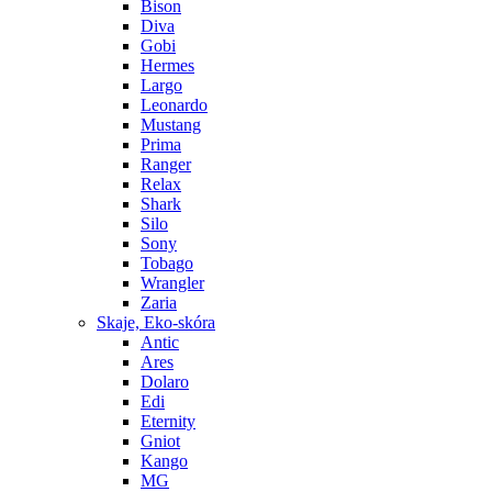
Bison
Diva
Gobi
Hermes
Largo
Leonardo
Mustang
Prima
Ranger
Relax
Shark
Silo
Sony
Tobago
Wrangler
Zaria
Skaje, Eko-skóra
Antic
Ares
Dolaro
Edi
Eternity
Gniot
Kango
MG