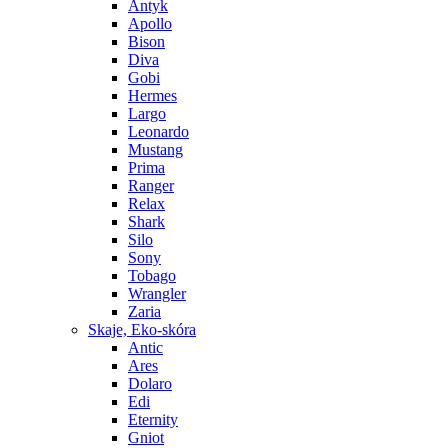
Antyk
Apollo
Bison
Diva
Gobi
Hermes
Largo
Leonardo
Mustang
Prima
Ranger
Relax
Shark
Silo
Sony
Tobago
Wrangler
Zaria
Skaje, Eko-skóra
Antic
Ares
Dolaro
Edi
Eternity
Gniot