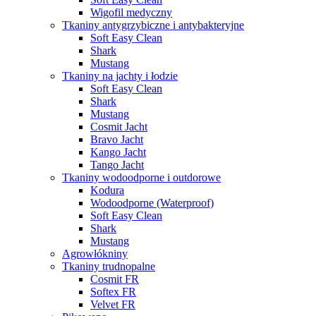
Wigofil medyczny
Tkaniny antygrzybiczne i antybakteryjne
Soft Easy Clean
Shark
Mustang
Tkaniny na jachty i łodzie
Soft Easy Clean
Shark
Mustang
Cosmit Jacht
Bravo Jacht
Kango Jacht
Tango Jacht
Tkaniny wodoodporne i outdorowe
Kodura
Wodoodporne (Waterproof)
Soft Easy Clean
Shark
Mustang
Agrowłókniny
Tkaniny trudnopalne
Cosmit FR
Softex FR
Velvet FR