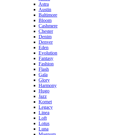
Astra
Austin
Baltimore
Bloom
Cashmere
Chester
Denim
Denver
Eden
Evolution
Fantasy
Fashion
Flash
Gala
Glory
Harmony
Hugo
Jazz
Kornet
Legacy
Linea
Loft
Lotus
Luna
Magnum