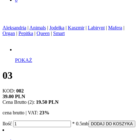
Aleksandria
|
Animals
|
Jodełka
|
Kaszmir
|
Labirynt
|
Mafera
|
Organ
|
Pepitka
|
Queen
|
Smart
POKAŻ
03
KOD:
002
39.00 PLN
Cena Brutto (2):
19.50 PLN
cena brutto | VAT:
23%
Ilość
* 0.5mb
DODAJ DO KOSZYKA