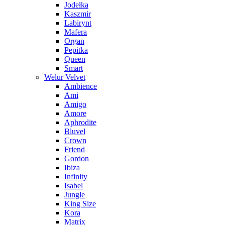
Jodełka
Kaszmir
Labirynt
Mafera
Organ
Pepitka
Queen
Smart
Welur Velvet
Ambience
Ami
Amigo
Amore
Aphrodite
Bluvel
Crown
Friend
Gordon
Ibiza
Infinity
Isabel
Jungle
King Size
Kora
Matrix