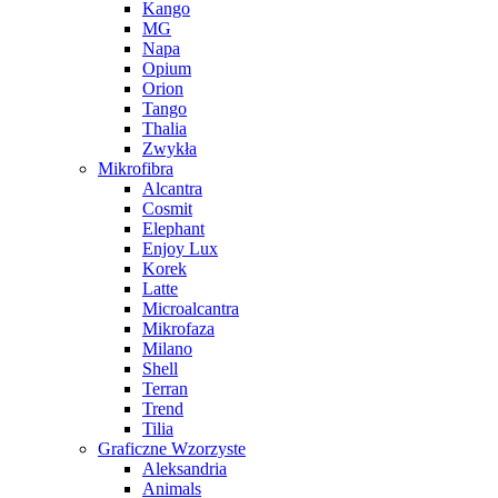
Kango
MG
Napa
Opium
Orion
Tango
Thalia
Zwykła
Mikrofibra
Alcantra
Cosmit
Elephant
Enjoy Lux
Korek
Latte
Microalcantra
Mikrofaza
Milano
Shell
Terran
Trend
Tilia
Graficzne Wzorzyste
Aleksandria
Animals