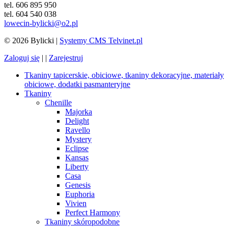
tel. 606 895 950
tel. 604 540 038
lowecin-bylicki@o2.pl
© 2026 Bylicki |
Systemy CMS Telvinet.pl
Zaloguj się
| |
Zarejestruj
Tkaniny tapicerskie, obiciowe, tkaniny dekoracyjne, materiały
obiciowe, dodatki pasmanteryjne
Tkaniny
Chenille
Majorka
Delight
Ravello
Mystery
Eclipse
Kansas
Liberty
Casa
Genesis
Euphoria
Vivien
Perfect Harmony
Tkaniny skóropodobne