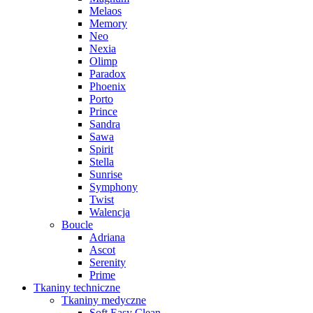
Melaos
Memory
Neo
Nexia
Olimp
Paradox
Phoenix
Porto
Prince
Sandra
Sawa
Spirit
Stella
Sunrise
Symphony
Twist
Walencja
Boucle
Adriana
Ascot
Serenity
Prime
Tkaniny techniczne
Tkaniny medyczne
Soft Easy Clean