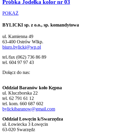
Próbka Jodełka kolor nr 03
POKAŻ
BYLICKI sp. z o.o., sp. komandytowa
ul. Kamienna 49
63-400 Ostrów Wlkp.
biuro.bylicki@wp.pl
tel./fax (062) 736 86 89
tel. 604 97 97 43
Dołącz do nas:
Oddział Baranów koło Kępna
ul. Kluczborska 22
tel. 62 791 61 12
tel. kom. 660 687 602
bylickibaranow@gmail.com
Oddział Łowęcin k/Swarzędza
ul. Łowiecka 3 Łowęcin
63-020 Swarzędz