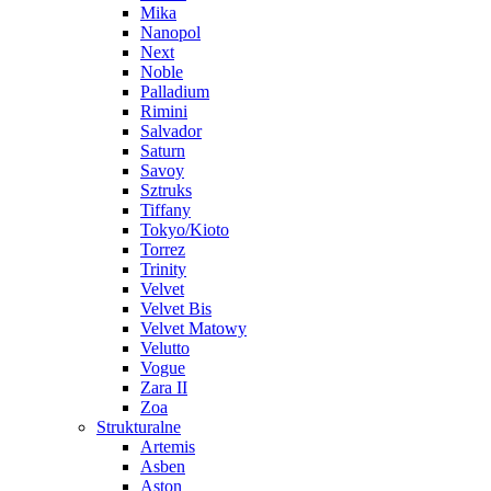
Mika
Nanopol
Next
Noble
Palladium
Rimini
Salvador
Saturn
Savoy
Sztruks
Tiffany
Tokyo/Kioto
Torrez
Trinity
Velvet
Velvet Bis
Velvet Matowy
Velutto
Vogue
Zara II
Zoa
Strukturalne
Artemis
Asben
Aston