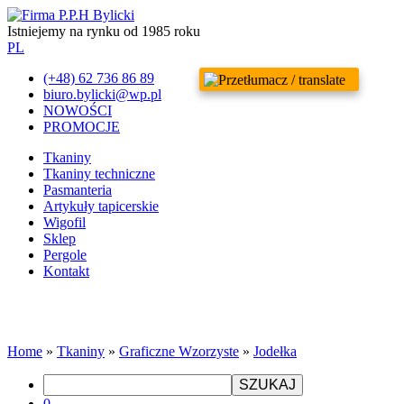
Istniejemy na rynku od 1985 roku
PL
(+48) 62 736 86 89
biuro.bylicki@wp.pl
NOWOŚCI
PROMOCJE
Tkaniny
Tkaniny techniczne
Pasmanteria
Artykuły tapicerskie
Wigofil
Sklep
Pergole
Kontakt
Home
»
Tkaniny
»
Graficzne Wzorzyste
»
Jodełka
SZUKAJ
0