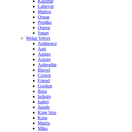
Kaszmir
Labirynt
Mafera
Organ
Pepitka
Queen
Smart
Welur Velvet
Ambience
Ami
Amigo
Amore
Aphrodite
Bluvel
Crown
Friend
Gordon
Ibiza
Infinity
Isabel
Jungle
King Size
Kora
Matrix
Mika