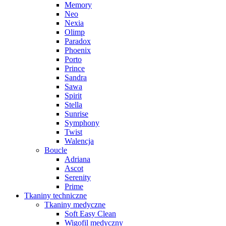
Memory
Neo
Nexia
Olimp
Paradox
Phoenix
Porto
Prince
Sandra
Sawa
Spirit
Stella
Sunrise
Symphony
Twist
Walencja
Boucle
Adriana
Ascot
Serenity
Prime
Tkaniny techniczne
Tkaniny medyczne
Soft Easy Clean
Wigofil medyczny