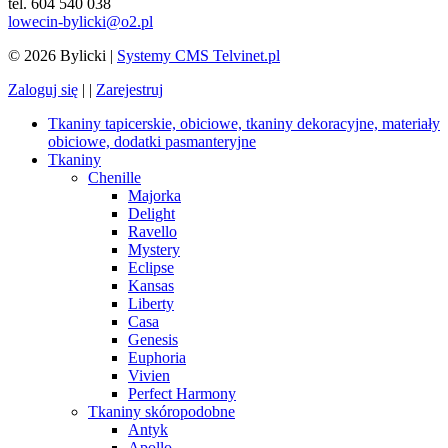
tel. 604 540 038
lowecin-bylicki@o2.pl
© 2026 Bylicki |
Systemy CMS Telvinet.pl
Zaloguj się
| |
Zarejestruj
Tkaniny tapicerskie, obiciowe, tkaniny dekoracyjne, materiały
obiciowe, dodatki pasmanteryjne
Tkaniny
Chenille
Majorka
Delight
Ravello
Mystery
Eclipse
Kansas
Liberty
Casa
Genesis
Euphoria
Vivien
Perfect Harmony
Tkaniny skóropodobne
Antyk
Apollo