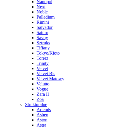
Nanopol
Next
Noble
Palladium
Rimini
Salvador
Saturn
Savoy
Sztruks
Tiffany
Tokyo/Kioto
Torrez
Trinity
Velvet
Velvet Bis
Velvet Matowy
Velutto
Vogue
Zara II
Zoa
Strukturalne
Artemis
Asben
Aston
Astra