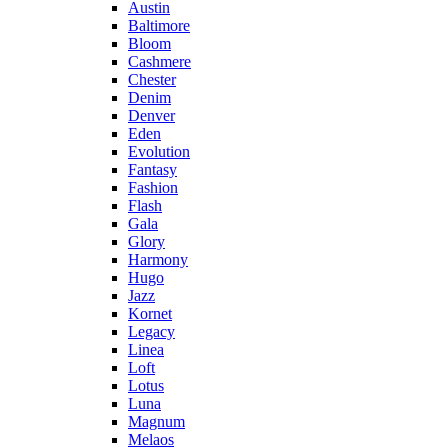
Austin
Baltimore
Bloom
Cashmere
Chester
Denim
Denver
Eden
Evolution
Fantasy
Fashion
Flash
Gala
Glory
Harmony
Hugo
Jazz
Kornet
Legacy
Linea
Loft
Lotus
Luna
Magnum
Melaos