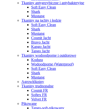
Tkaniny antygrzybiczne i antybakteryjne
Soft Easy Clean
Shark
Mustang
Tkaniny na jachty i łodzie
Soft Easy Clean
Shark
Mustang
Cosmit Jacht
Bravo Jacht
Kango Jacht
Tango Jacht
Tkaniny wodoodporne i outdorowe
Kodura
Wodoodporne (Waterproof)
Soft Easy Clean
Shark
Mustang
Agrowłókniny
Tkaniny trudnopalne
Cosmit FR
Softex FR
Velvet FR
Pikowane
Tango-soft-pikowany