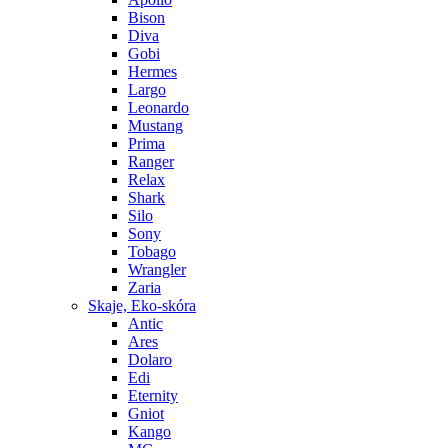
Bison
Diva
Gobi
Hermes
Largo
Leonardo
Mustang
Prima
Ranger
Relax
Shark
Silo
Sony
Tobago
Wrangler
Zaria
Skaje, Eko-skóra
Antic
Ares
Dolaro
Edi
Eternity
Gniot
Kango