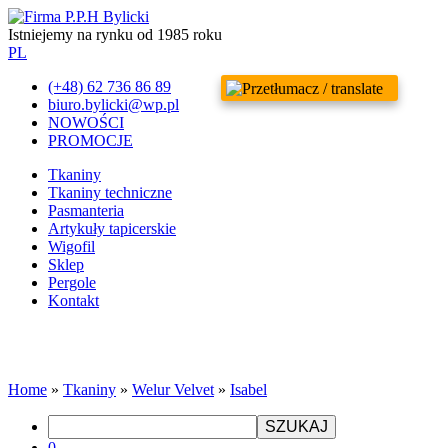
Istniejemy na rynku od 1985 roku
PL
(+48) 62 736 86 89
biuro.bylicki@wp.pl
NOWOŚCI
PROMOCJE
Tkaniny
Tkaniny techniczne
Pasmanteria
Artykuły tapicerskie
Wigofil
Sklep
Pergole
Kontakt
Home
»
Tkaniny
»
Welur Velvet
»
Isabel
SZUKAJ
0