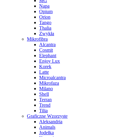
MG
Napa
Opium
Orion
Tango
Thalia
Zwykła
Mikrofibra
Alcantra
Cosmit
Elephant
Enjoy Lux
Korek
Latte
Microalcantra
Mikrofaza
Milano
Shell
Terran
Trend
Tilia
Graficzne Wzorzyste
Aleksandria
Animals
Jodełka