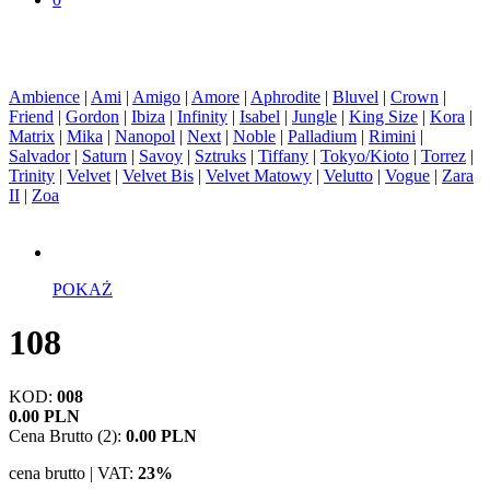
Ambience
|
Ami
|
Amigo
|
Amore
|
Aphrodite
|
Bluvel
|
Crown
|
Friend
|
Gordon
|
Ibiza
|
Infinity
|
Isabel
|
Jungle
|
King Size
|
Kora
|
Matrix
|
Mika
|
Nanopol
|
Next
|
Noble
|
Palladium
|
Rimini
|
Salvador
|
Saturn
|
Savoy
|
Sztruks
|
Tiffany
|
Tokyo/Kioto
|
Torrez
|
Trinity
|
Velvet
|
Velvet Bis
|
Velvet Matowy
|
Velutto
|
Vogue
|
Zara
II
|
Zoa
POKAŻ
108
KOD:
008
0.00 PLN
Cena Brutto (2):
0.00 PLN
cena brutto | VAT:
23%