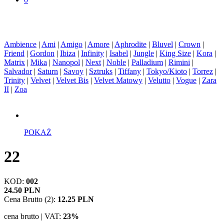
Ambience
|
Ami
|
Amigo
|
Amore
|
Aphrodite
|
Bluvel
|
Crown
|
Friend
|
Gordon
|
Ibiza
|
Infinity
|
Isabel
|
Jungle
|
King Size
|
Kora
|
Matrix
|
Mika
|
Nanopol
|
Next
|
Noble
|
Palladium
|
Rimini
|
Salvador
|
Saturn
|
Savoy
|
Sztruks
|
Tiffany
|
Tokyo/Kioto
|
Torrez
|
Trinity
|
Velvet
|
Velvet Bis
|
Velvet Matowy
|
Velutto
|
Vogue
|
Zara
II
|
Zoa
POKAŻ
22
KOD:
002
24.50 PLN
Cena Brutto (2):
12.25 PLN
cena brutto | VAT:
23%