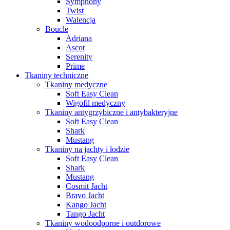
Symphony
Twist
Walencja
Boucle
Adriana
Ascot
Serenity
Prime
Tkaniny techniczne
Tkaniny medyczne
Soft Easy Clean
Wigofil medyczny
Tkaniny antygrzybiczne i antybakteryjne
Soft Easy Clean
Shark
Mustang
Tkaniny na jachty i łodzie
Soft Easy Clean
Shark
Mustang
Cosmit Jacht
Bravo Jacht
Kango Jacht
Tango Jacht
Tkaniny wodoodporne i outdorowe