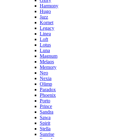
Glory
Harmony
Hugo
Jazz
Kornet
Legacy
Linea
Loft
Lotus
Luna
Magnum
Melaos
Memory
Neo
Nexia
Olimp
Paradox
Phoenix
Porto
Prince
Sandra
Sawa
Spirit
Stella
Sunrise