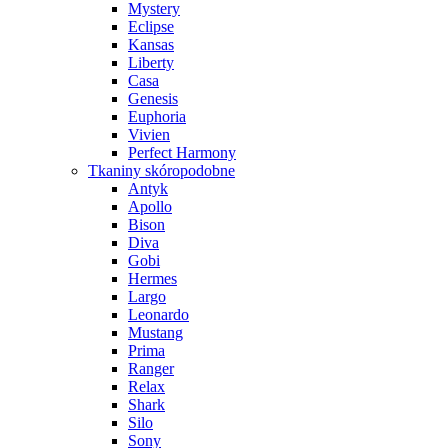
Mystery
Eclipse
Kansas
Liberty
Casa
Genesis
Euphoria
Vivien
Perfect Harmony
Tkaniny skóropodobne
Antyk
Apollo
Bison
Diva
Gobi
Hermes
Largo
Leonardo
Mustang
Prima
Ranger
Relax
Shark
Silo
Sony