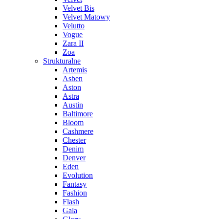
Velvet Bis
Velvet Matowy
Velutto
Vogue
Zara II
Zoa
Strukturalne
Artemis
Asben
Aston
Astra
Austin
Baltimore
Bloom
Cashmere
Chester
Denim
Denver
Eden
Evolution
Fantasy
Fashion
Flash
Gala