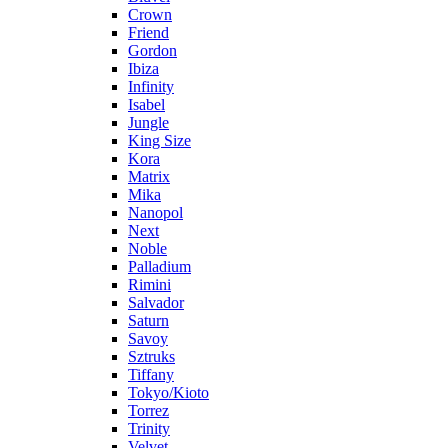
Crown
Friend
Gordon
Ibiza
Infinity
Isabel
Jungle
King Size
Kora
Matrix
Mika
Nanopol
Next
Noble
Palladium
Rimini
Salvador
Saturn
Savoy
Sztruks
Tiffany
Tokyo/Kioto
Torrez
Trinity
Velvet