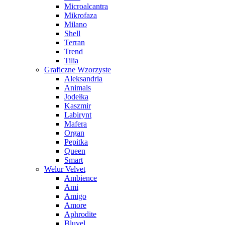
Microalcantra
Mikrofaza
Milano
Shell
Terran
Trend
Tilia
Graficzne Wzorzyste
Aleksandria
Animals
Jodełka
Kaszmir
Labirynt
Mafera
Organ
Pepitka
Queen
Smart
Welur Velvet
Ambience
Ami
Amigo
Amore
Aphrodite
Bluvel