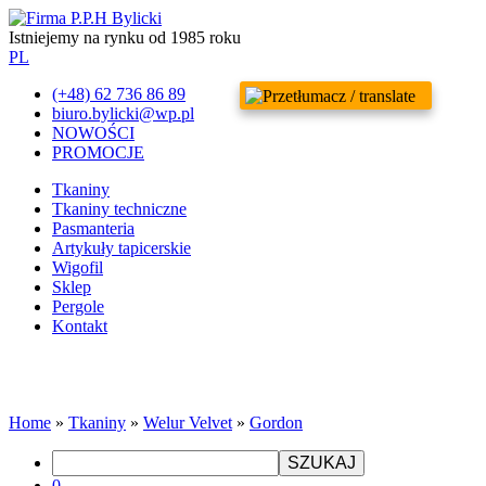
Istniejemy na rynku od 1985 roku
PL
(+48) 62 736 86 89
biuro.bylicki@wp.pl
NOWOŚCI
PROMOCJE
Tkaniny
Tkaniny techniczne
Pasmanteria
Artykuły tapicerskie
Wigofil
Sklep
Pergole
Kontakt
Home
»
Tkaniny
»
Welur Velvet
»
Gordon
SZUKAJ
0