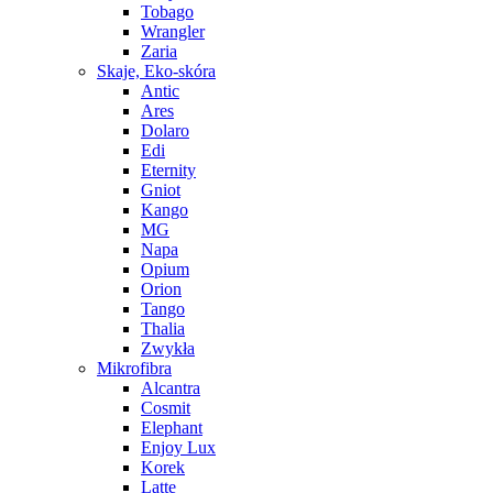
Tobago
Wrangler
Zaria
Skaje, Eko-skóra
Antic
Ares
Dolaro
Edi
Eternity
Gniot
Kango
MG
Napa
Opium
Orion
Tango
Thalia
Zwykła
Mikrofibra
Alcantra
Cosmit
Elephant
Enjoy Lux
Korek
Latte