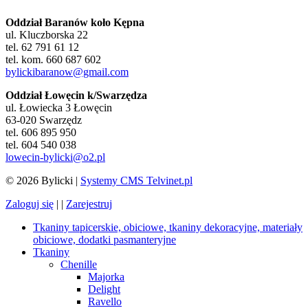
Oddział Baranów koło Kępna
ul. Kluczborska 22
tel. 62 791 61 12
tel. kom. 660 687 602
bylickibaranow@gmail.com
Oddział Łowęcin k/Swarzędza
ul. Łowiecka 3 Łowęcin
63-020 Swarzędz
tel. 606 895 950
tel. 604 540 038
lowecin-bylicki@o2.pl
© 2026 Bylicki |
Systemy CMS Telvinet.pl
Zaloguj się
| |
Zarejestruj
Tkaniny tapicerskie, obiciowe, tkaniny dekoracyjne, materiały
obiciowe, dodatki pasmanteryjne
Tkaniny
Chenille
Majorka
Delight
Ravello