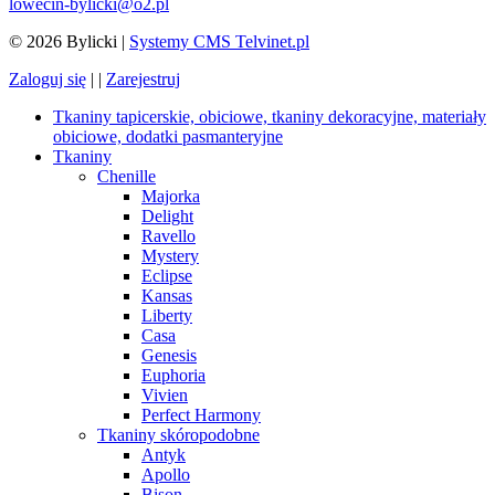
lowecin-bylicki@o2.pl
© 2026 Bylicki |
Systemy CMS Telvinet.pl
Zaloguj się
| |
Zarejestruj
Tkaniny tapicerskie, obiciowe, tkaniny dekoracyjne, materiały
obiciowe, dodatki pasmanteryjne
Tkaniny
Chenille
Majorka
Delight
Ravello
Mystery
Eclipse
Kansas
Liberty
Casa
Genesis
Euphoria
Vivien
Perfect Harmony
Tkaniny skóropodobne
Antyk
Apollo
Bison