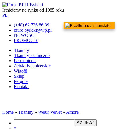
Istniejemy na rynku od 1985 roku
PL
(+48) 62 736 86 89
biuro.bylicki@wp.pl
NOWOŚCI
PROMOCJE
Tkaniny
Tkaniny techniczne
Pasmanteria
Artykuły tapicerskie
Wigofil
Sklep
Pergole
Kontakt
Home
»
Tkaniny
»
Welur Velvet
»
Amore
SZUKAJ
0