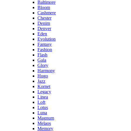
Baltimore
Bloom
Cashmere
Chester
Denim
Denver
Eden
Evolution
Fantasy
Fashion
Flash
Gala
Glory
Harmony
Hugo
Jazz
Kornet
Legacy
Linea
Loft
Lotus
Luna
Magnum
Melaos
Memory