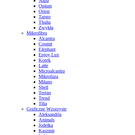
Napa
Opium
Orion
Tango
Thalia
Zwykła
Mikrofibra
Alcantra
Cosmit
Elephant
Enjoy Lux
Korek
Latte
Microalcantra
Mikrofaza
Milano
Shell
Terran
Trend
Tilia
Graficzne Wzorzyste
Aleksandria
Animals
Jodełka
Kaszmir