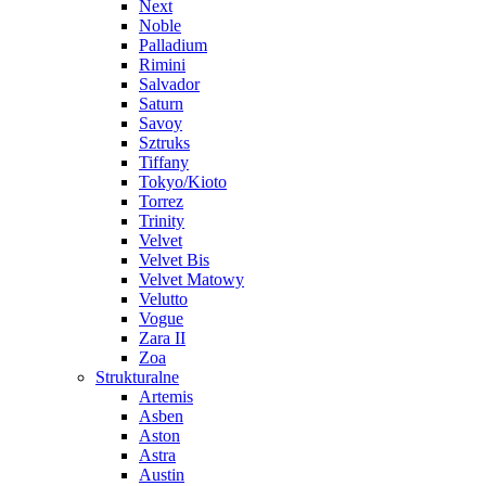
Next
Noble
Palladium
Rimini
Salvador
Saturn
Savoy
Sztruks
Tiffany
Tokyo/Kioto
Torrez
Trinity
Velvet
Velvet Bis
Velvet Matowy
Velutto
Vogue
Zara II
Zoa
Strukturalne
Artemis
Asben
Aston
Astra
Austin