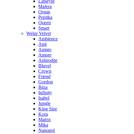
Labirynt
Mafera
Organ
Pepitka
Queen
Smart
Welur Velvet
Ambience
Ami
Amigo
Amore
Aphrodite
Bluvel
Crown
Friend
Gordon
Ibiza
Infinity
Isabel
Jungle
King Size
Kora
Matrix
Mika
Nanopol