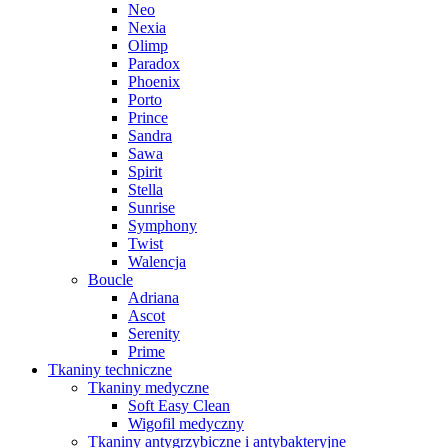
Neo
Nexia
Olimp
Paradox
Phoenix
Porto
Prince
Sandra
Sawa
Spirit
Stella
Sunrise
Symphony
Twist
Walencja
Boucle
Adriana
Ascot
Serenity
Prime
Tkaniny techniczne
Tkaniny medyczne
Soft Easy Clean
Wigofil medyczny
Tkaniny antygrzybiczne i antybakteryjne