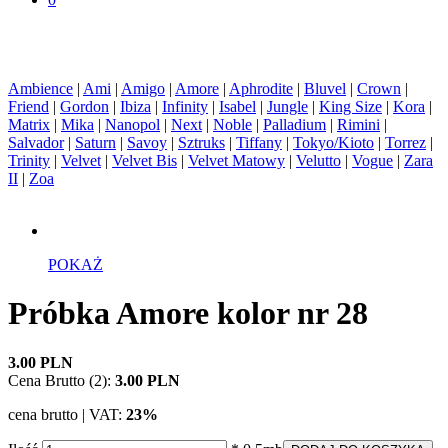
Ambience
|
Ami
|
Amigo
|
Amore
|
Aphrodite
|
Bluvel
|
Crown
|
Friend
|
Gordon
|
Ibiza
|
Infinity
|
Isabel
|
Jungle
|
King Size
|
Kora
|
Matrix
|
Mika
|
Nanopol
|
Next
|
Noble
|
Palladium
|
Rimini
|
Salvador
|
Saturn
|
Savoy
|
Sztruks
|
Tiffany
|
Tokyo/Kioto
|
Torrez
|
Trinity
|
Velvet
|
Velvet Bis
|
Velvet Matowy
|
Velutto
|
Vogue
|
Zara
II
|
Zoa
POKAŻ
Próbka Amore kolor nr 28
3.00 PLN
Cena Brutto (2):
3.00 PLN
cena brutto | VAT:
23%