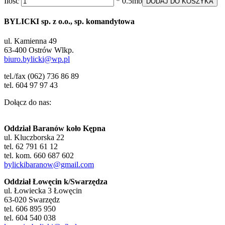
Ilość
* 0.5mb
DODAJ DO KOSZYKA
BYLICKI sp. z o.o., sp. komandytowa
ul. Kamienna 49
63-400 Ostrów Wlkp.
biuro.bylicki@wp.pl
tel./fax (062) 736 86 89
tel. 604 97 97 43
Dołącz do nas:
Oddział Baranów koło Kępna
ul. Kluczborska 22
tel. 62 791 61 12
tel. kom. 660 687 602
bylickibaranow@gmail.com
Oddział Łowęcin k/Swarzędza
ul. Łowiecka 3 Łowęcin
63-020 Swarzędz
tel. 606 895 950
tel. 604 540 038