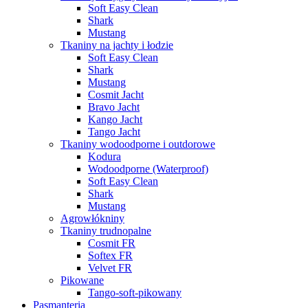
Soft Easy Clean
Shark
Mustang
Tkaniny na jachty i łodzie
Soft Easy Clean
Shark
Mustang
Cosmit Jacht
Bravo Jacht
Kango Jacht
Tango Jacht
Tkaniny wodoodporne i outdorowe
Kodura
Wodoodporne (Waterproof)
Soft Easy Clean
Shark
Mustang
Agrowłókniny
Tkaniny trudnopalne
Cosmit FR
Softex FR
Velvet FR
Pikowane
Tango-soft-pikowany
Pasmanteria