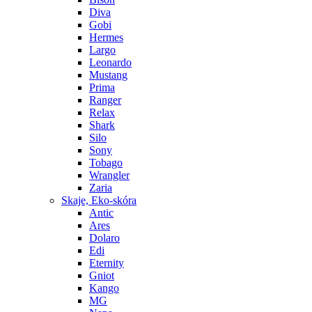
Diva
Gobi
Hermes
Largo
Leonardo
Mustang
Prima
Ranger
Relax
Shark
Silo
Sony
Tobago
Wrangler
Zaria
Skaje, Eko-skóra
Antic
Ares
Dolaro
Edi
Eternity
Gniot
Kango
MG