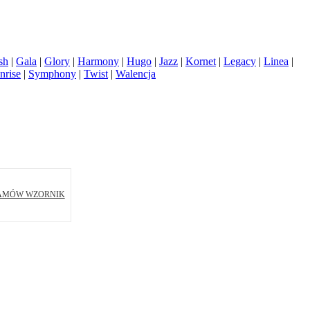
sh
|
Gala
|
Glory
|
Harmony
|
Hugo
|
Jazz
|
Kornet
|
Legacy
|
Linea
|
nrise
|
Symphony
|
Twist
|
Walencja
AMÓW WZORNIK