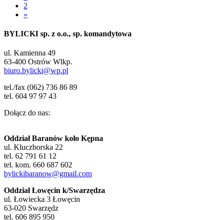
2
»
BYLICKI sp. z o.o., sp. komandytowa
ul. Kamienna 49
63-400 Ostrów Wlkp.
biuro.bylicki@wp.pl
tel./fax (062) 736 86 89
tel. 604 97 97 43
Dołącz do nas:
Oddział Baranów koło Kępna
ul. Kluczborska 22
tel. 62 791 61 12
tel. kom. 660 687 602
bylickibaranow@gmail.com
Oddział Łowęcin k/Swarzędza
ul. Łowiecka 3 Łowęcin
63-020 Swarzędz
tel. 606 895 950