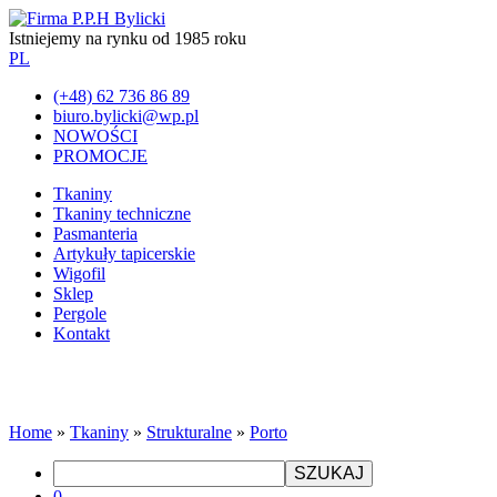
Istniejemy na rynku od 1985 roku
PL
(+48) 62 736 86 89
biuro.bylicki@wp.pl
NOWOŚCI
PROMOCJE
Tkaniny
Tkaniny techniczne
Pasmanteria
Artykuły tapicerskie
Wigofil
Sklep
Pergole
Kontakt
Home
»
Tkaniny
»
Strukturalne
»
Porto
SZUKAJ
0