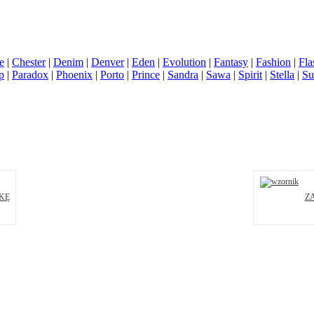
e
|
Chester
|
Denim
|
Denver
|
Eden
|
Evolution
|
Fantasy
|
Fashion
|
Fla
p
|
Paradox
|
Phoenix
|
Porto
|
Prince
|
Sandra
|
Sawa
|
Spirit
|
Stella
|
Su
KĘ
Z