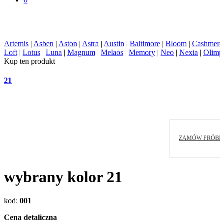
Artemis
|
Asben
|
Aston
|
Astra
|
Austin
|
Baltimore
|
Bloom
|
Cashmer
Loft
|
Lotus
|
Luna
|
Magnum
|
Melaos
|
Memory
|
Neo
|
Nexia
|
Olim
Kup ten produkt
21
ZAMÓW PRÓB
wybrany kolor
21
kod
:
001
Cena detaliczna