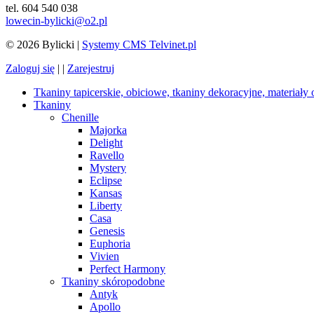
tel. 604 540 038
lowecin-bylicki@o2.pl
© 2026 Bylicki |
Systemy CMS Telvinet.pl
Zaloguj się
| |
Zarejestruj
Tkaniny tapicerskie, obiciowe, tkaniny dekoracyjne, materiały
Tkaniny
Chenille
Majorka
Delight
Ravello
Mystery
Eclipse
Kansas
Liberty
Casa
Genesis
Euphoria
Vivien
Perfect Harmony
Tkaniny skóropodobne
Antyk
Apollo