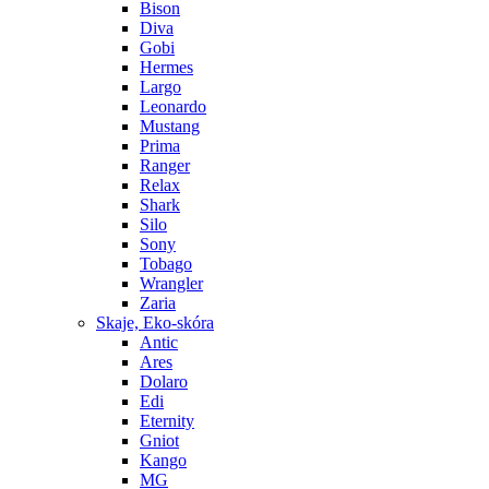
Bison
Diva
Gobi
Hermes
Largo
Leonardo
Mustang
Prima
Ranger
Relax
Shark
Silo
Sony
Tobago
Wrangler
Zaria
Skaje, Eko-skóra
Antic
Ares
Dolaro
Edi
Eternity
Gniot
Kango
MG