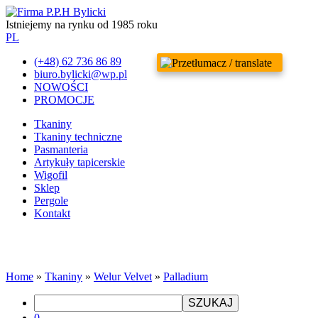
Istniejemy na rynku od 1985 roku
PL
(+48) 62 736 86 89
biuro.bylicki@wp.pl
NOWOŚCI
PROMOCJE
Tkaniny
Tkaniny techniczne
Pasmanteria
Artykuły tapicerskie
Wigofil
Sklep
Pergole
Kontakt
Home
»
Tkaniny
»
Welur Velvet
»
Palladium
SZUKAJ
0