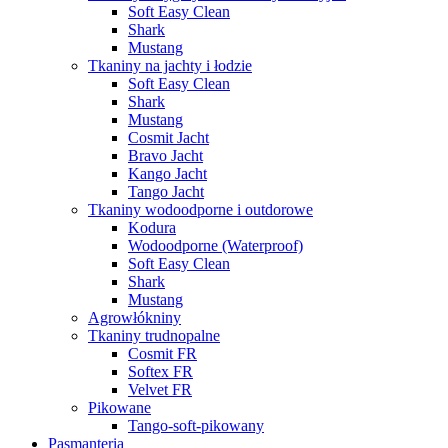
Soft Easy Clean
Shark
Mustang
Tkaniny na jachty i łodzie
Soft Easy Clean
Shark
Mustang
Cosmit Jacht
Bravo Jacht
Kango Jacht
Tango Jacht
Tkaniny wodoodporne i outdorowe
Kodura
Wodoodporne (Waterproof)
Soft Easy Clean
Shark
Mustang
Agrowłókniny
Tkaniny trudnopalne
Cosmit FR
Softex FR
Velvet FR
Pikowane
Tango-soft-pikowany
Pasmanteria