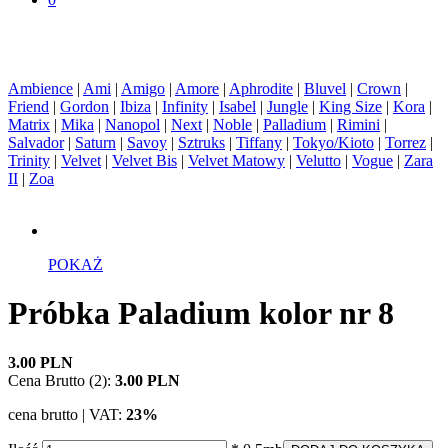
Ambience
|
Ami
|
Amigo
|
Amore
|
Aphrodite
|
Bluvel
|
Crown
|
Friend
|
Gordon
|
Ibiza
|
Infinity
|
Isabel
|
Jungle
|
King Size
|
Kora
|
Matrix
|
Mika
|
Nanopol
|
Next
|
Noble
|
Palladium
|
Rimini
|
Salvador
|
Saturn
|
Savoy
|
Sztruks
|
Tiffany
|
Tokyo/Kioto
|
Torrez
|
Trinity
|
Velvet
|
Velvet Bis
|
Velvet Matowy
|
Velutto
|
Vogue
|
Zara
II
|
Zoa
POKAŻ
Próbka Paladium kolor nr 8
3.00 PLN
Cena Brutto (2):
3.00 PLN
cena brutto | VAT:
23%