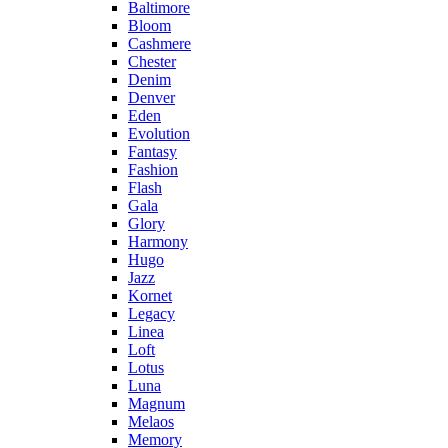
Baltimore
Bloom
Cashmere
Chester
Denim
Denver
Eden
Evolution
Fantasy
Fashion
Flash
Gala
Glory
Harmony
Hugo
Jazz
Kornet
Legacy
Linea
Loft
Lotus
Luna
Magnum
Melaos
Memory