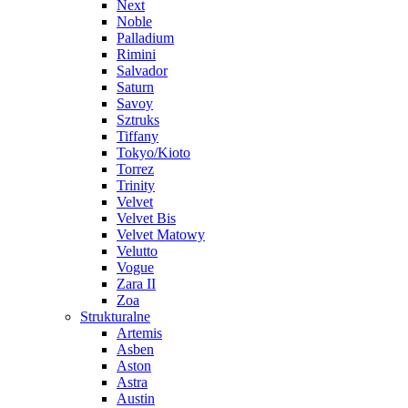
Next
Noble
Palladium
Rimini
Salvador
Saturn
Savoy
Sztruks
Tiffany
Tokyo/Kioto
Torrez
Trinity
Velvet
Velvet Bis
Velvet Matowy
Velutto
Vogue
Zara II
Zoa
Strukturalne
Artemis
Asben
Aston
Astra
Austin