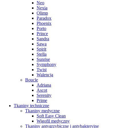
Neo
Nexia
Olimp
Paradox
Phoenix
Porto
Prince
Sandra
Sawa
Spirit
Stella
Sunrise
Symphony
Twist
Walencja
Boucle
Adriana
Ascot
Serenity
Prime
Tkaniny techniczne
Tkaniny medyczne
Soft Easy Clean
Wigofil medyczny
Tkaniny antygrzybiczne i antybakteryjne