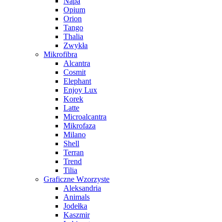
Napa
Opium
Orion
Tango
Thalia
Zwykła
Mikrofibra
Alcantra
Cosmit
Elephant
Enjoy Lux
Korek
Latte
Microalcantra
Mikrofaza
Milano
Shell
Terran
Trend
Tilia
Graficzne Wzorzyste
Aleksandria
Animals
Jodełka
Kaszmir