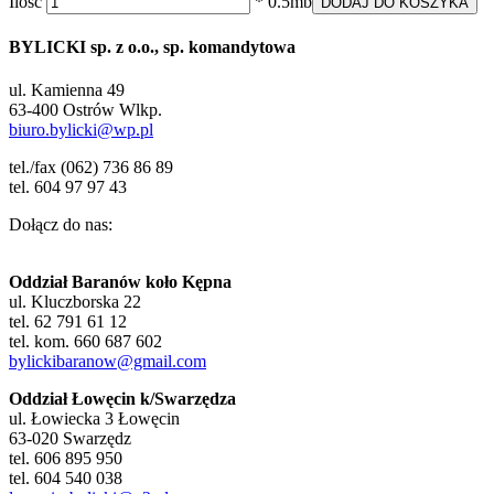
Ilość
* 0.5mb
DODAJ DO KOSZYKA
BYLICKI sp. z o.o., sp. komandytowa
ul. Kamienna 49
63-400 Ostrów Wlkp.
biuro.bylicki@wp.pl
tel./fax (062) 736 86 89
tel. 604 97 97 43
Dołącz do nas:
Oddział Baranów koło Kępna
ul. Kluczborska 22
tel. 62 791 61 12
tel. kom. 660 687 602
bylickibaranow@gmail.com
Oddział Łowęcin k/Swarzędza
ul. Łowiecka 3 Łowęcin
63-020 Swarzędz
tel. 606 895 950
tel. 604 540 038