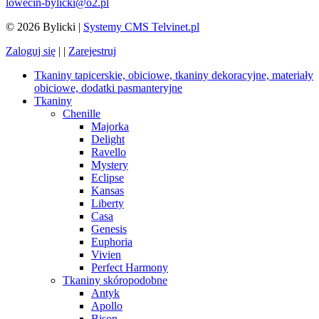
lowecin-bylicki@o2.pl
© 2026 Bylicki |
Systemy CMS Telvinet.pl
Zaloguj się
| |
Zarejestruj
Tkaniny tapicerskie, obiciowe, tkaniny dekoracyjne, materiały
obiciowe, dodatki pasmanteryjne
Tkaniny
Chenille
Majorka
Delight
Ravello
Mystery
Eclipse
Kansas
Liberty
Casa
Genesis
Euphoria
Vivien
Perfect Harmony
Tkaniny skóropodobne
Antyk
Apollo
Bison