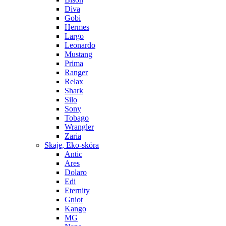
Diva
Gobi
Hermes
Largo
Leonardo
Mustang
Prima
Ranger
Relax
Shark
Silo
Sony
Tobago
Wrangler
Zaria
Skaje, Eko-skóra
Antic
Ares
Dolaro
Edi
Eternity
Gniot
Kango
MG