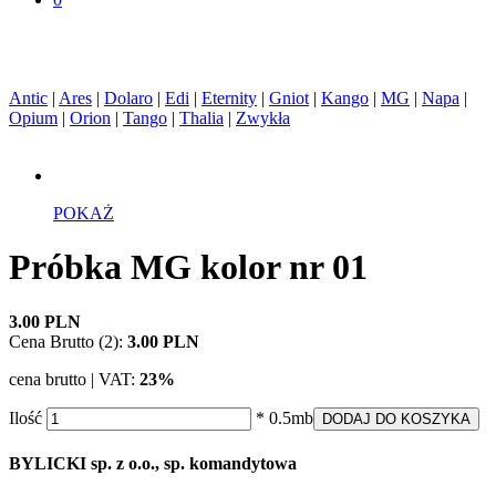
Antic
|
Ares
|
Dolaro
|
Edi
|
Eternity
|
Gniot
|
Kango
|
MG
|
Napa
|
Opium
|
Orion
|
Tango
|
Thalia
|
Zwykła
POKAŻ
Próbka MG kolor nr 01
3.00 PLN
Cena Brutto (2):
3.00 PLN
cena brutto | VAT:
23%
Ilość
* 0.5mb
DODAJ DO KOSZYKA
BYLICKI sp. z o.o., sp. komandytowa