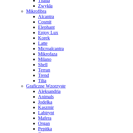
Thalia
Zwykła
Mikrofibra
Alcantra
Cosmit
Elephant
Enjoy Lux
Korek
Latte
Microalcantra
Mikrofaza
Milano
Shell
Terran
Trend
Tilia
Graficzne Wzorzyste
Aleksandria
Animals
Jodełka
Kaszmir
Labirynt
Mafera
Organ
Pepitka