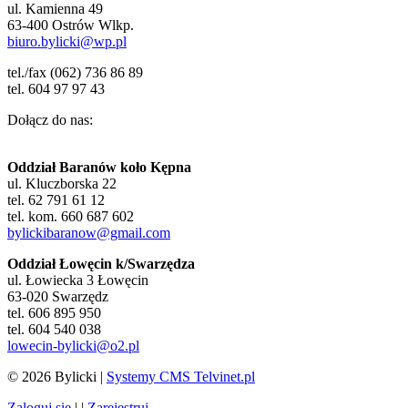
ul. Kamienna 49
63-400 Ostrów Wlkp.
biuro.bylicki@wp.pl
tel./fax (062) 736 86 89
tel. 604 97 97 43
Dołącz do nas:
Oddział Baranów koło Kępna
ul. Kluczborska 22
tel. 62 791 61 12
tel. kom. 660 687 602
bylickibaranow@gmail.com
Oddział Łowęcin k/Swarzędza
ul. Łowiecka 3 Łowęcin
63-020 Swarzędz
tel. 606 895 950
tel. 604 540 038
lowecin-bylicki@o2.pl
© 2026 Bylicki |
Systemy CMS Telvinet.pl
Zaloguj się
| |
Zarejestruj