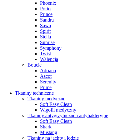
Phoenix
Porto
Prince
Sandra
Sawa
Spirit
Stella
Sunrise
Symphony
Twist
Walencja
Boucle
Adriana
Ascot
Serenity
Prime
Tkaniny techniczne
Tkaniny medyczne
Soft Easy Clean
Wigofil medyczny
Tkaniny antygrzybiczne i antybakteryjne
Soft Easy Clean
Shark
Mustang
Tkaniny na jachty i łodzie