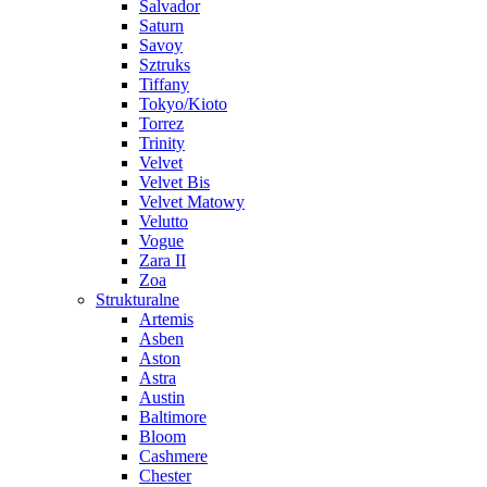
Salvador
Saturn
Savoy
Sztruks
Tiffany
Tokyo/Kioto
Torrez
Trinity
Velvet
Velvet Bis
Velvet Matowy
Velutto
Vogue
Zara II
Zoa
Strukturalne
Artemis
Asben
Aston
Astra
Austin
Baltimore
Bloom
Cashmere
Chester