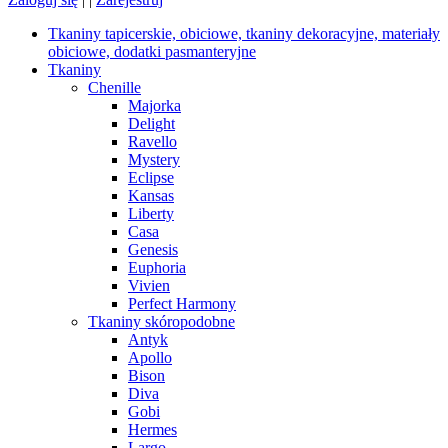
Tkaniny tapicerskie, obiciowe, tkaniny dekoracyjne, materiały
obiciowe, dodatki pasmanteryjne
Tkaniny
Chenille
Majorka
Delight
Ravello
Mystery
Eclipse
Kansas
Liberty
Casa
Genesis
Euphoria
Vivien
Perfect Harmony
Tkaniny skóropodobne
Antyk
Apollo
Bison
Diva
Gobi
Hermes
Largo