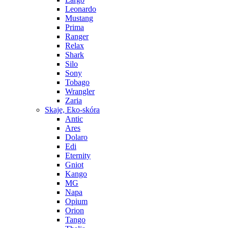
Leonardo
Mustang
Prima
Ranger
Relax
Shark
Silo
Sony
Tobago
Wrangler
Zaria
Skaje, Eko-skóra
Antic
Ares
Dolaro
Edi
Eternity
Gniot
Kango
MG
Napa
Opium
Orion
Tango