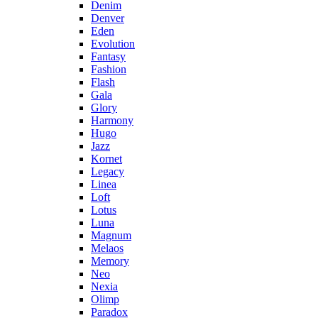
Denim
Denver
Eden
Evolution
Fantasy
Fashion
Flash
Gala
Glory
Harmony
Hugo
Jazz
Kornet
Legacy
Linea
Loft
Lotus
Luna
Magnum
Melaos
Memory
Neo
Nexia
Olimp
Paradox