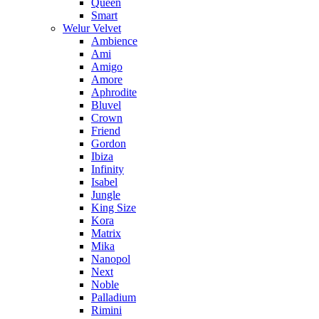
Queen
Smart
Welur Velvet
Ambience
Ami
Amigo
Amore
Aphrodite
Bluvel
Crown
Friend
Gordon
Ibiza
Infinity
Isabel
Jungle
King Size
Kora
Matrix
Mika
Nanopol
Next
Noble
Palladium
Rimini