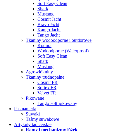
Soft Easy Clean
Shark
Mustang
Cosmit Jacht
Bravo Jacht
Kango Jacht
Tango Jacht
Tkaniny wodoodporne i outdorowe
Kodura
Wodoodporne (Waterproof)
Soft Easy Clean
Shark
Mustang
Agrowłókniny
Tkaniny trudnopalne
Cosmit FR
Softex FR
Velvet FR
Pikowane
Tango-soft-pikowany
Pasmanteria
Suwaki
Taśmy suwakowe
Artykuły tapicerskie
Ramy i mechanizmy łóżek