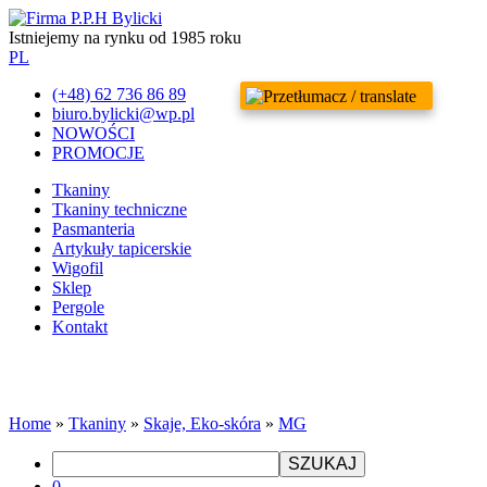
Istniejemy na rynku od 1985 roku
PL
(+48) 62 736 86 89
biuro.bylicki@wp.pl
NOWOŚCI
PROMOCJE
Tkaniny
Tkaniny techniczne
Pasmanteria
Artykuły tapicerskie
Wigofil
Sklep
Pergole
Kontakt
Home
»
Tkaniny
»
Skaje, Eko-skóra
»
MG
SZUKAJ
0