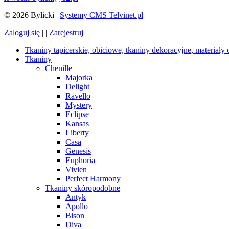
© 2026 Bylicki |
Systemy CMS Telvinet.pl
Zaloguj się
| |
Zarejestruj
Tkaniny tapicerskie, obiciowe, tkaniny dekoracyjne, materiały
Tkaniny
Chenille
Majorka
Delight
Ravello
Mystery
Eclipse
Kansas
Liberty
Casa
Genesis
Euphoria
Vivien
Perfect Harmony
Tkaniny skóropodobne
Antyk
Apollo
Bison
Diva