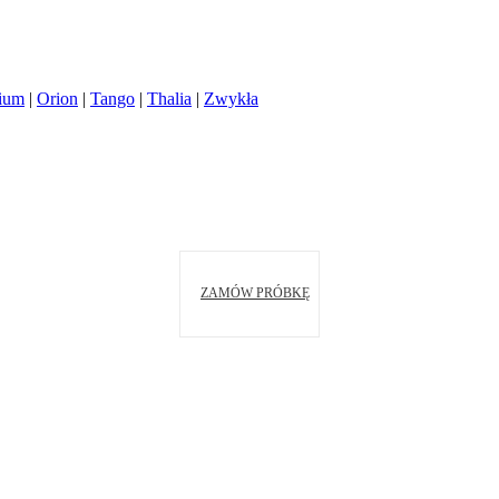
ium
|
Orion
|
Tango
|
Thalia
|
Zwykła
ZAMÓW PRÓBKĘ