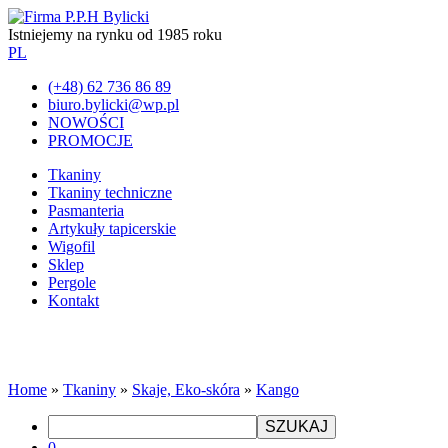
Istniejemy na rynku od 1985 roku
PL
(+48) 62 736 86 89
biuro.bylicki@wp.pl
NOWOŚCI
PROMOCJE
Tkaniny
Tkaniny techniczne
Pasmanteria
Artykuły tapicerskie
Wigofil
Sklep
Pergole
Kontakt
Home
»
Tkaniny
»
Skaje, Eko-skóra
»
Kango
SZUKAJ
0