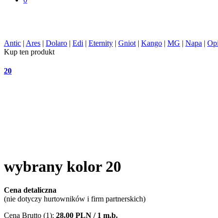
Antic
|
Ares
|
Dolaro
|
Edi
|
Eternity
|
Gniot
|
Kango
|
MG
|
Napa
|
Op
Kup ten produkt
20
wybrany kolor
20
Cena detaliczna
(nie dotyczy hurtowników i firm partnerskich)
Cena Brutto (1):
28.00 PLN / 1 m.b.