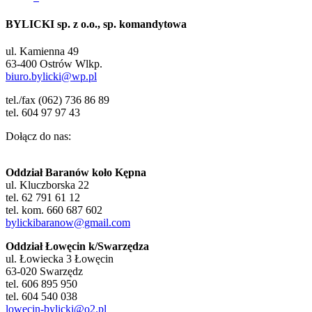
BYLICKI sp. z o.o., sp. komandytowa
ul. Kamienna 49
63-400 Ostrów Wlkp.
biuro.bylicki@wp.pl
tel./fax (062) 736 86 89
tel. 604 97 97 43
Dołącz do nas:
Oddział Baranów koło Kępna
ul. Kluczborska 22
tel. 62 791 61 12
tel. kom. 660 687 602
bylickibaranow@gmail.com
Oddział Łowęcin k/Swarzędza
ul. Łowiecka 3 Łowęcin
63-020 Swarzędz
tel. 606 895 950
tel. 604 540 038
lowecin-bylicki@o2.pl