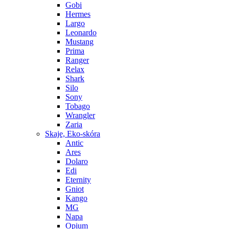
Gobi
Hermes
Largo
Leonardo
Mustang
Prima
Ranger
Relax
Shark
Silo
Sony
Tobago
Wrangler
Zaria
Skaje, Eko-skóra
Antic
Ares
Dolaro
Edi
Eternity
Gniot
Kango
MG
Napa
Opium