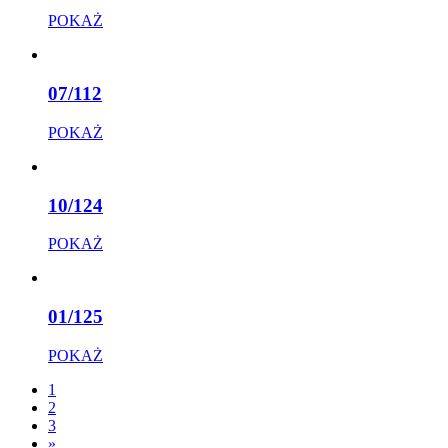
POKAŻ
07/112
POKAŻ
10/124
POKAŻ
01/125
POKAŻ
1
2
3
»