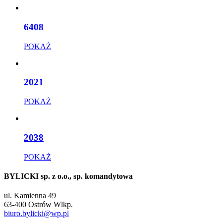
6408
POKAŻ
2021
POKAŻ
2038
POKAŻ
BYLICKI sp. z o.o., sp. komandytowa
ul. Kamienna 49
63-400 Ostrów Wlkp.
biuro.bylicki@wp.pl