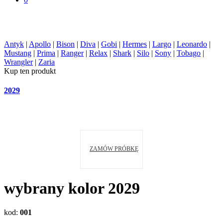
Antyk
|
Apollo
|
Bison
|
Diva
|
Gobi
|
Hermes
|
Largo
|
Leonardo
|
Mustang
|
Prima
|
Ranger
|
Relax
|
Shark
|
Silo
|
Sony
|
Tobago
|
Wrangler
|
Zaria
Kup ten produkt
2029
ZAMÓW PRÓBKĘ
wybrany kolor
2029
kod
:
001