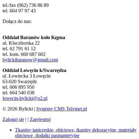
tel./fax (062) 736 86 89
tel. 604 97 97 43
Dołącz do nas:
Oddział Baranów koło Kępna
ul. Kluczborska 22
tel. 62 791 61 12
tel. kom. 660 687 602
bylickibaranow@gmail.com
Oddział Łowęcin k/Swarzędza
ul. Łowiecka 3 Łowęcin
63-020 Swarzędz
tel. 606 895 950
tel. 604 540 038
lowecin-bylicki@o2.pl
© 2026 Bylicki |
Systemy CMS Telvinet.pl
Zaloguj się
| |
Zarejestruj
Tkaniny tapicerskie, obiciowe, tkaniny dekoracyjne, materiały
obiciowe, dodatki pasmanteryjne