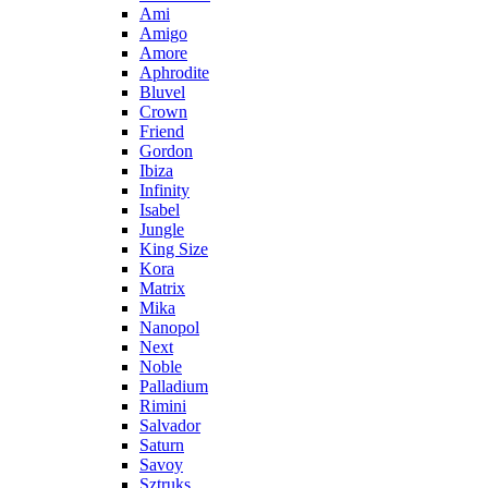
Ami
Amigo
Amore
Aphrodite
Bluvel
Crown
Friend
Gordon
Ibiza
Infinity
Isabel
Jungle
King Size
Kora
Matrix
Mika
Nanopol
Next
Noble
Palladium
Rimini
Salvador
Saturn
Savoy
Sztruks