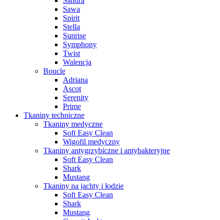
Sandra
Sawa
Spirit
Stella
Sunrise
Symphony
Twist
Walencja
Boucle
Adriana
Ascot
Serenity
Prime
Tkaniny techniczne
Tkaniny medyczne
Soft Easy Clean
Wigofil medyczny
Tkaniny antygrzybiczne i antybakteryjne
Soft Easy Clean
Shark
Mustang
Tkaniny na jachty i łodzie
Soft Easy Clean
Shark
Mustang