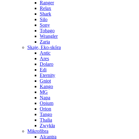
Ranger
Relax
Shark
Silo
Sony
Tobago
Wrangler
Zaria
Skaje, Eko-skóra
Antic
Ares
Dolaro
Edi
Eternity
Gniot
Kango
MG
Napa
Opium
Orion
Tango
Thalia
Zwykła
Mikrofibra
Alcantra