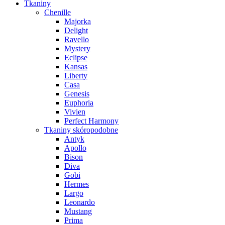
Tkaniny
Chenille
Majorka
Delight
Ravello
Mystery
Eclipse
Kansas
Liberty
Casa
Genesis
Euphoria
Vivien
Perfect Harmony
Tkaniny skóropodobne
Antyk
Apollo
Bison
Diva
Gobi
Hermes
Largo
Leonardo
Mustang
Prima