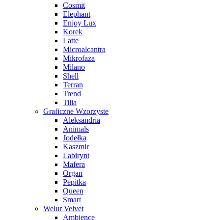
Cosmit
Elephant
Enjoy Lux
Korek
Latte
Microalcantra
Mikrofaza
Milano
Shell
Terran
Trend
Tilia
Graficzne Wzorzyste
Aleksandria
Animals
Jodełka
Kaszmir
Labirynt
Mafera
Organ
Pepitka
Queen
Smart
Welur Velvet
Ambience