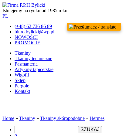
Istniejemy na rynku od 1985 roku
PL
(+48) 62 736 86 89
biuro.bylicki@wp.pl
NOWOŚCI
PROMOCJE
Tkaniny
Tkaniny techniczne
Pasmanteria
Artykuły tapicerskie
Wigofil
Sklep
Pergole
Kontakt
Home
»
Tkaniny
»
Tkaniny skóropodobne
»
Hermes
SZUKAJ
0