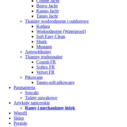
Cosmit Jacht
Bravo Jacht
Kango Jacht
Tango Jacht
Tkaniny wodoodporne i outdorowe
Kodura
Wodoodporne (Waterproof)
Soft Easy Clean
Shark
Mustang
Agrowłókniny
Tkaniny trudnopalne
Cosmit FR
Softex FR
Velvet FR
Pikowane
Tango-soft-pikowany
Pasmanteria
Suwaki
Taśmy suwakowe
Artykuły tapicerskie
Ramy i mechanizmy łóżek
Wigofil
Sklep
Pergole