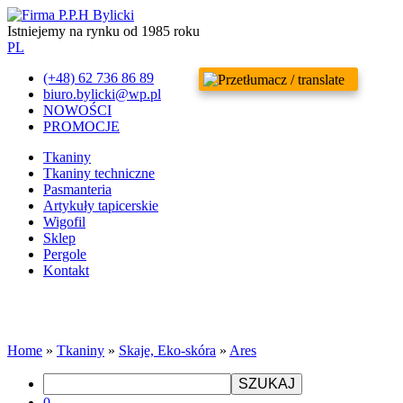
Istniejemy na rynku od 1985 roku
PL
(+48) 62 736 86 89
biuro.bylicki@wp.pl
NOWOŚCI
PROMOCJE
Tkaniny
Tkaniny techniczne
Pasmanteria
Artykuły tapicerskie
Wigofil
Sklep
Pergole
Kontakt
Home
»
Tkaniny
»
Skaje, Eko-skóra
»
Ares
SZUKAJ
0