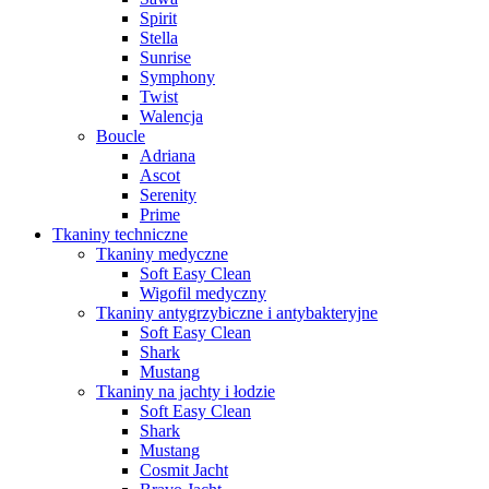
Spirit
Stella
Sunrise
Symphony
Twist
Walencja
Boucle
Adriana
Ascot
Serenity
Prime
Tkaniny techniczne
Tkaniny medyczne
Soft Easy Clean
Wigofil medyczny
Tkaniny antygrzybiczne i antybakteryjne
Soft Easy Clean
Shark
Mustang
Tkaniny na jachty i łodzie
Soft Easy Clean
Shark
Mustang
Cosmit Jacht