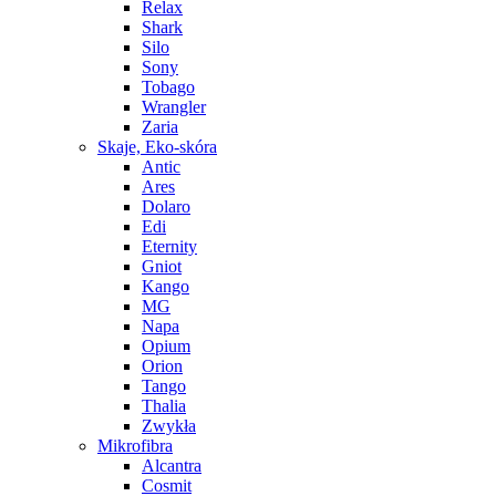
Relax
Shark
Silo
Sony
Tobago
Wrangler
Zaria
Skaje, Eko-skóra
Antic
Ares
Dolaro
Edi
Eternity
Gniot
Kango
MG
Napa
Opium
Orion
Tango
Thalia
Zwykła
Mikrofibra
Alcantra
Cosmit