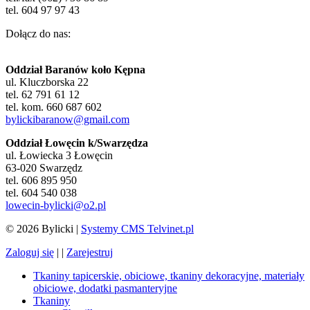
tel. 604 97 97 43
Dołącz do nas:
Oddział Baranów koło Kępna
ul. Kluczborska 22
tel. 62 791 61 12
tel. kom. 660 687 602
bylickibaranow@gmail.com
Oddział Łowęcin k/Swarzędza
ul. Łowiecka 3 Łowęcin
63-020 Swarzędz
tel. 606 895 950
tel. 604 540 038
lowecin-bylicki@o2.pl
© 2026 Bylicki |
Systemy CMS Telvinet.pl
Zaloguj się
| |
Zarejestruj
Tkaniny tapicerskie, obiciowe, tkaniny dekoracyjne, materiały
obiciowe, dodatki pasmanteryjne
Tkaniny