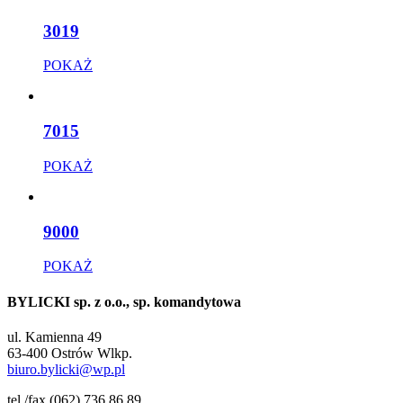
3019
POKAŻ
7015
POKAŻ
9000
POKAŻ
BYLICKI sp. z o.o., sp. komandytowa
ul. Kamienna 49
63-400 Ostrów Wlkp.
biuro.bylicki@wp.pl
tel./fax (062) 736 86 89