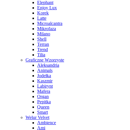
Elephant
Enjoy Lux
Korek
Latte
Microalcantra
Mikrofaza
Milano
Shell
Terran
Trend
Tilia
Graficzne Wzorzyste
Aleksandria
Animals
Jodełka
Kaszmir
Labirynt
Mafera
Organ
Pepitka
Queen
Smart
Welur Velvet
Ambience
Ami