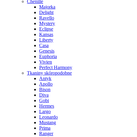
Chenille
Majorka
Delight
Ravello
Mystery
Eclipse
Kansas
Liberty
Casa
Genesis
Euphoria
Vivien
Perfect Harmony
Tkaniny skóropodobne
Antyk
Apollo
Bison
Diva
Gobi
Hermes
Largo
Leonardo
Mustang
Prima
Ranger