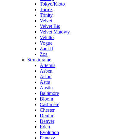
Tokyo/Kioto
Torrez
Trinity
Velvet
Velvet Bis
Velvet Matowy
Velutto
Vogue
Zara II
Zoa
Strukturalne
Artemis
Asben
Aston
Astra
Austin
Baltimore
Bloom
Cashmere
Chester
Denim
Denver
Eden
Evolution
Fantasy