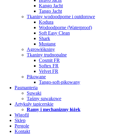
Bravo Jacht
Kango Jacht
Tango Jacht
Tkaniny wodoodporne i outdorowe
Kodura
Wodoodporne (Waterproof)
Soft Easy Clean
Shark
Mustang
Agrowłókniny
Tkaniny trudnopalne
Cosmit FR
Softex FR
Velvet FR
Pikowane
Tango-soft-pikowany
Pasmanteria
Suwaki
Taśmy suwakowe
Artykuły tapicerskie
Ramy i mechanizmy łóżek
Wigofil
Sklep
Pergole
Kontakt