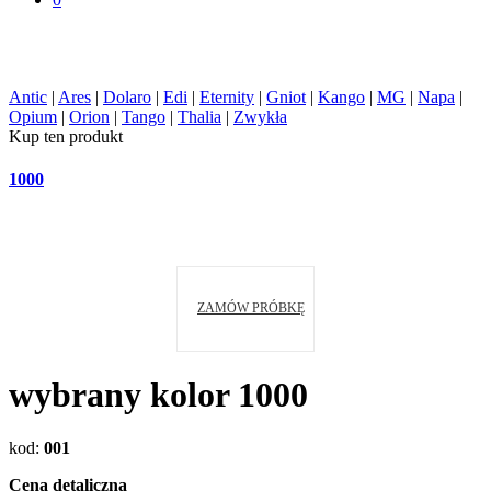
Antic
|
Ares
|
Dolaro
|
Edi
|
Eternity
|
Gniot
|
Kango
|
MG
|
Napa
|
Opium
|
Orion
|
Tango
|
Thalia
|
Zwykła
Kup ten produkt
1000
ZAMÓW PRÓBKĘ
wybrany kolor
1000
kod
:
001
Cena detaliczna