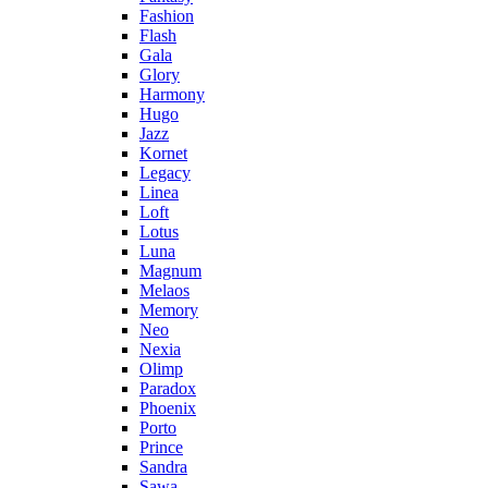
Fashion
Flash
Gala
Glory
Harmony
Hugo
Jazz
Kornet
Legacy
Linea
Loft
Lotus
Luna
Magnum
Melaos
Memory
Neo
Nexia
Olimp
Paradox
Phoenix
Porto
Prince
Sandra
Sawa